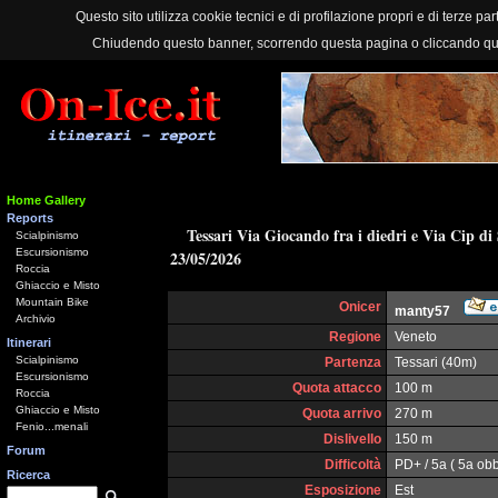
Questo sito utilizza cookie tecnici e di profilazione propri e di terze part
Chiudendo questo banner, scorrendo questa pagina o cliccando qu
Home Gallery
Reports
Tessari Via Giocando fra i diedri e Via Cip di 
Scialpinismo
Escursionismo
23/05/2026
Roccia
Ghiaccio e Misto
Mountain Bike
Onicer
manty57
Archivio
Regione
Veneto
Itinerari
Scialpinismo
Partenza
Tessari (40m)
Escursionismo
Quota attacco
100 m
Roccia
Ghiaccio e Misto
Quota arrivo
270 m
Fenio...menali
Dislivello
150 m
Forum
Difficoltà
PD+ / 5a ( 5a obbl
Ricerca
Esposizione
Est