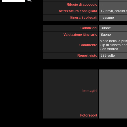
Rifugio di appoggio
nn
Attrezzatura consigliata
12 rinvii, cordini 
Itinerari collegati
nessuno
Condizioni
Buone
Valutazione itinerario
Buono
Molto bella la pri
Commento
Cip di sinistra a
Con Andrea
Report visto
239 volte
Immagini
Fotoreport