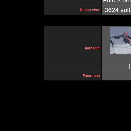
Foto 3 ne
3624 volt
Report visto
Immagini
[
Fotoreport