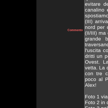
evitare d
canalino 
spostiamo
(III) arri
nord per 
Commento
(II/III) m
grande 
traversan
l'uscita 
dritti un 
Ovest. La
vetta. La 
con tre c
poco al P
Alex!
Foto 1 via
Foto 2 in 