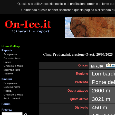
Questo sito utilizza cookie tecnici e di profilazione propri e di terze part
Chiudendo questo banner, scorrendo questa pagina o cliccando qu
Home Gallery
Reports
Cima Prudenzini, crestone Ovest, 20/06/2025
Scialpinismo
Escursionismo
Roccia
Onicer
Ghiaccio e Misto
Mirko96
Mountain Bike
Lombardi
Regione
Archivio
Itinerari
Ponte del
Partenza
Scialpinismo
Escursionismo
2600 m
Quota attacco
Roccia
Ghiaccio e Misto
3021 m
Fenio...menali
Quota arrivo
Forum
450 m
Dislivello
Ricerca