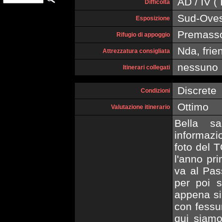
AD / IV ( I
Difficoltà
Sud-Oves
Esposizione
Premasso
Rifugio di appoggio
Nda, frien
Attrezzatura consigliata
nessuno
Itinerari collegati
Discrete
Condizioni
Ottimo
Valutazione itinerario
Bella s
informazi
foto del 
l'anno pr
va al Pas
per poi s
appena si 
con fessu
qui siamo