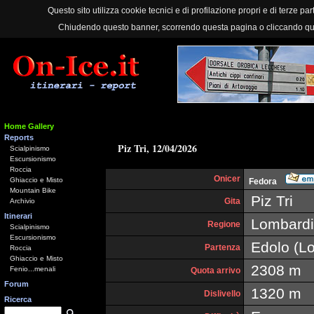
Questo sito utilizza cookie tecnici e di profilazione propri e di terze part
Chiudendo questo banner, scorrendo questa pagina o cliccando qu
Home Gallery
Reports
Piz Tri, 12/04/2026
Scialpinismo
Escursionismo
Roccia
Onicer
Ghiaccio e Misto
Fedora
Mountain Bike
Piz Tri
Gita
Archivio
Itinerari
Lombardi
Regione
Scialpinismo
Escursionismo
Edolo (L
Partenza
Roccia
Ghiaccio e Misto
2308 m
Fenio...menali
Quota arrivo
Forum
1320 m
Dislivello
Ricerca