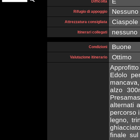
E
Difficoltà
Nessuno
Rifugio di appoggio
Ciaspole 
Attrezzatura consigliata
nessuno
Itinerari collegati
Buone
Condizioni
Ottimo
Valutazione itinerario
Approfit
Edolo pe
mancava,
alzo 300
Presamas
alternati 
percorso i
legno, tri
ghiacciat
finale su