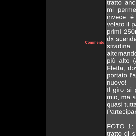
tratto an
mi permet
invece è
velato il
primi 250
dx scend
Commento
stradina
alternando
più alto 
Fletta, d
portato l'
nuovo!
Il giro s
mio, ma a
quasi tutt
Partecipan
FOTO 1: P
tratto di 