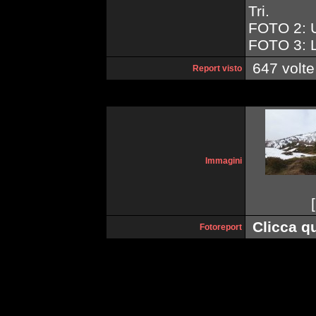
Tri.
FOTO 2: Ul
FOTO 3: L
647 volte
Report visto
Immagini
[
Clicca qu
Fotoreport