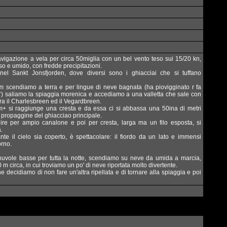
navigazione a vela per circa 50miglia con un bel vento teso sui 15/20 kn,
 e umido, con fredde precipitazioni.
nel Sankt Jonsfjorden, dove diversi sono i ghiacciai che si tuffano
m scendiamo a terra e per lingue di neve bagnata (ha piovigginato r fa
4°) saliamo la spiaggia morenica e accediamo a una valletta che sale con
a il Charlesbreen ed il Vegardbreen.
+ si raggiunge una cresta e da essa ci si abbassa una 50ina di metri
propaggine del ghiacciao principale.
lire per ampio canalone e poi per cresta, larga ma un filo esposta, si
.
nte il cielo sia coperto, è spettacolare: il fiordo da un lato e immensi
orno.
nuvole basse per tutta la notte, scendiamo su neve da umida a marcia,
0 m circa, in cui troviamo un po' di neve riportata molto divertente.
e decidiamo di non fare un'altra ripellata e di tornare alla spiaggia e poi