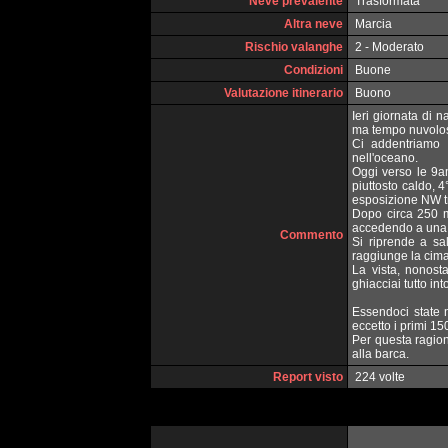
Neve prevalente
Trasformata
Altra neve
Marcia
Rischio valanghe
2 - Moderato
Condizioni
Buone
Valutazione itinerario
Buono
Ieri giornata di 
ma tempo nuvoloso
Ci addentriamo 
nell'oceano.
Oggi verso le 9a
piuttosto caldo, 
esposizione NW tr
Dopo circa 250 m
accedendo a una 
Commento
Si riprende a sa
raggiunge la cima
La vista, nonosta
ghiacciai tutto int
Essendoci state 
eccetto i primi 15
Per questa ragion
alla barca.
Report visto
224 volte