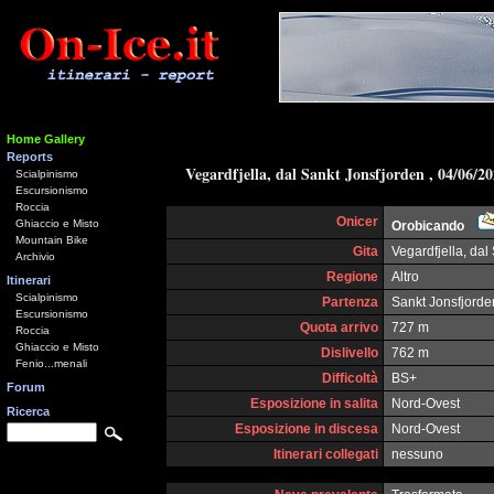
Home Gallery
Reports
Vegardfjella, dal Sankt Jonsfjorden , 04/06/2
Scialpinismo
Escursionismo
Roccia
Onicer
Ghiaccio e Misto
Orobicando
Mountain Bike
Gita
Vegardfjella, dal
Archivio
Regione
Altro
Itinerari
Scialpinismo
Partenza
Sankt Jonsfjorde
Escursionismo
Quota arrivo
727 m
Roccia
Ghiaccio e Misto
Dislivello
762 m
Fenio...menali
Difficoltà
BS+
Forum
Esposizione in salita
Nord-Ovest
Ricerca
Esposizione in discesa
Nord-Ovest
Itinerari collegati
nessuno