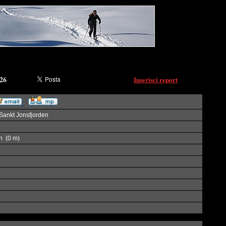
026
Inserisci report
 Sankt Jonsfjorden
n (0 m)