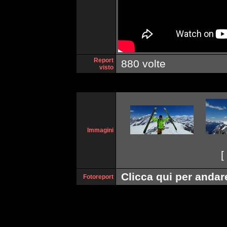
Report
880 volte
visto
Immagini
[
Clicca qui per andare
Fotoreport