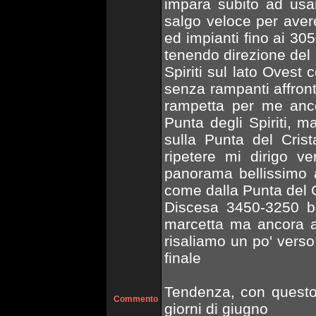
impara subito ad usar
salgo veloce per aver
ed impianti fino ai 30
tenendo direzione del 
Spiriti sul lato Ovest
senza rampanti affront
rampetta per me anco
Punta degli Spiriti, m
sulla Punta del Crist
ripetere mi dirigo v
panorama bellissimo 
come dalla Punta del C
Discesa 3450-3250 bel
marcetta ma ancora a
risaliamo un po' verso
finale
Tendenza, con questo 
Commento
giorni di giugno