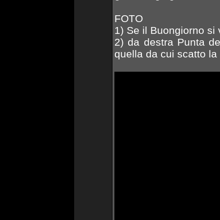
FOTO
1) Se il Buongiorno si
2) da destra Punta deg
quella da cui scatto la