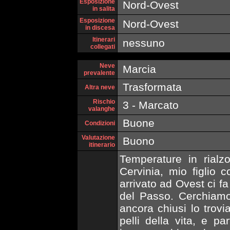
Esposizione
Nord-Ovest
in salita
Esposizione
Nord-Ovest
in discesa
Itinerari
nessuno
collegati
Neve
Marcia
prevalente
Trasformata
Altra neve
Rischio
3 - Marcato
valanghe
Buone
Condizioni
Valutazione
Buono
itinerario
Temperature in rialz
Cervinia, mio figlio 
arrivato ad Ovest ci f
del Passo. Cerchiamo
ancora chiusi lo trov
pelli della vita, e p