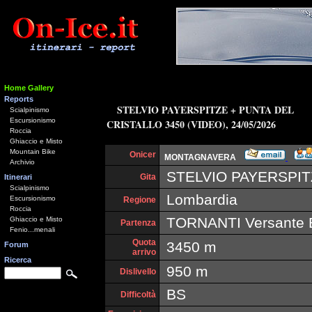
Home Gallery
Reports
STELVIO PAYERSPITZE + PUNTA DEL
Scialpinismo
Escursionismo
CRISTALLO 3450 (VIDEO), 24/05/2026
Roccia
Ghiaccio e Misto
Mountain Bike
Onicer
MONTAGNAVERA
Archivio
STELVIO PAYERSPITZ
Gita
Itinerari
Scialpinismo
Lombardia
Escursionismo
Regione
Roccia
TORNANTI Versante 
Ghiaccio e Misto
Partenza
Fenio...menali
Quota
3450 m
Forum
arrivo
Ricerca
950 m
Dislivello
BS
Difficoltà