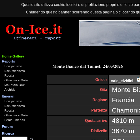
Questo sito utilizza cookie tecnici e di profilazione propri e di terze part
Chiudendo questo banner, scorrendo questa pagina o cliccando qu
Home Gallery
Reports
Monte Bianco dal Tunnel, 24/05/2026
Scialpinismo
Escursionismo
Roccia
Onicer
Ghiaccio e Misto
vale_cividini
Mountain Bike
Monte Bia
Gita
Archivio
Itinerari
Francia
Regione
Scialpinismo
Escursionismo
Chamonix
Partenza
Roccia
Ghiaccio e Misto
4810 m
Fenio...menali
Quota arrivo
Forum
3670 m
Dislivello
Ricerca