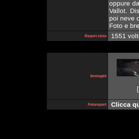
oppure da
Vallot. Di
poi neve d
Foto e bre
1551 volt
Report visto
Immagini
[
Clicca qu
Fotoreport