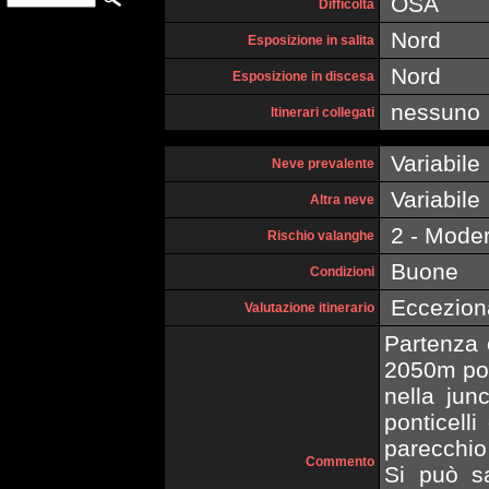
OSA
Difficoltà
Nord
Esposizione in salita
Nord
Esposizione in discesa
nessuno
Itinerari collegati
Variabile
Neve prevalente
Variabile
Altra neve
2 - Moder
Rischio valanghe
Buone
Condizioni
Eccezion
Valutazione itinerario
Partenza 
2050m poi 
nella jun
ponticell
parecchio
Commento
Si può sa