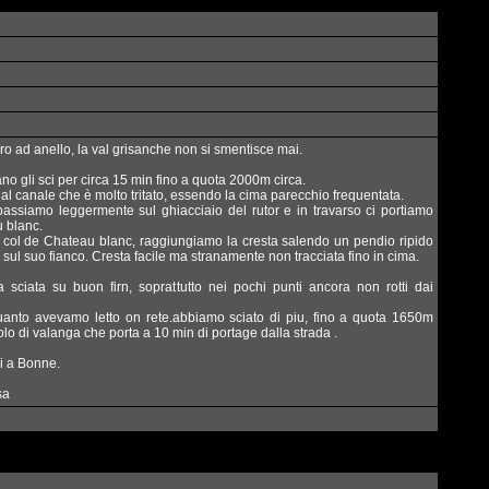
ro ad anello, la val grisanche non si smentisce mai.
no gli sci per circa 15 min fino a quota 2000m circa.
al canale che è molto tritato, essendo la cima parecchio frequentata.
bassiamo leggermente sul ghiacciaio del rutor e in travarso ci portiamo
u blanc.
l col de Chateau blanc, raggiungiamo la cresta salendo un pendio ripido
 sul suo fianco. Cresta facile ma stranamente non tracciata fino in cima.
a sciata su buon firn, soprattutto nei pochi punti ancora non rotti dai
quanto avevamo letto on rete.abbiamo sciato di piu, fino a quota 1650m
lo di valanga che porta a 10 min di portage dalla strada .
ni a Bonne.
sa