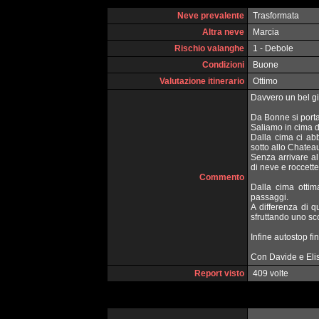
Neve prevalente
Trasformata
Altra neve
Marcia
Rischio valanghe
1 - Debole
Condizioni
Buone
Valutazione itinerario
Ottimo
Davvero un bel gi
Da Bonne si porta
Saliamo in cima d
Dalla cima ci ab
sotto allo Chatea
Senza arrivare a
di neve e roccette
Commento
Dalla cima ottim
passaggi.
A differenza di 
sfruttando uno sco
Infine autostop fi
Con Davide e Eli
Report visto
409 volte