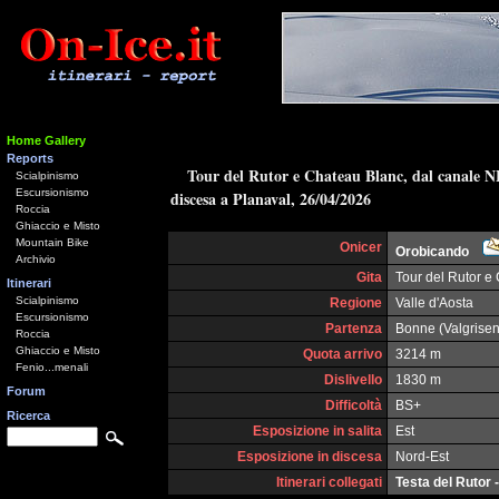
Home Gallery
Reports
Tour del Rutor e Chateau Blanc, dal canale N
Scialpinismo
Escursionismo
discesa a Planaval, 26/04/2026
Roccia
Ghiaccio e Misto
Mountain Bike
Onicer
Orobicando
Archivio
Gita
Tour del Rutor e
Itinerari
Scialpinismo
Regione
Valle d'Aosta
Escursionismo
Partenza
Bonne (Valgrise
Roccia
Ghiaccio e Misto
Quota arrivo
3214 m
Fenio...menali
Dislivello
1830 m
Forum
Difficoltà
BS+
Ricerca
Esposizione in salita
Est
Esposizione in discesa
Nord-Est
Itinerari collegati
Testa del Rutor 