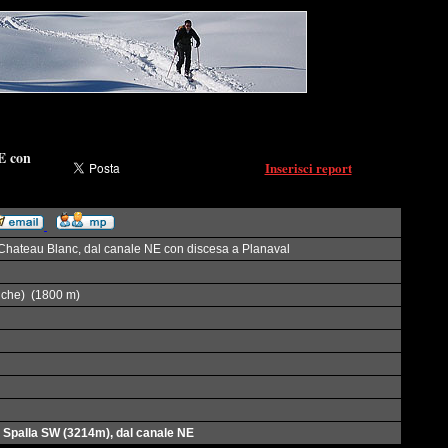
E con
Inserisci report
 Chateau Blanc, dal canale NE con discesa a Planaval
nche) (1800 m)
- Spalla SW (3214m), dal canale NE