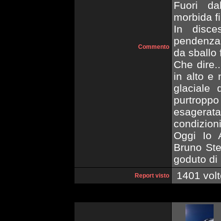
Fuori da
morbida f
In disc
pendenza 
Commento
da sballo 
Che dire.
in alto e
glaciale
purtroppo
esagera
condizioni
Oggi Io 
Bruno Ste
goduto di 
1401 volt
Report visto