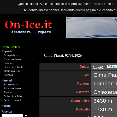
Questo sito utilizza cookie tecnici e di profilazione propri e di terze part
Chiudendo questo banner, scorrendo questa pagina o cliccando qu
Home Gallery
Reports
Cima Piazzi, 02/05/2026
Scialpinismo
Escursionismo
Roccia
Onicer
Ghiaccio e Misto
fabio62
Mountain Bike
Cima Pia
Gita
Archivio
Itinerari
Lombardi
Regione
Scialpinismo
Escursionismo
Chiesetta
Partenza
Roccia
Ghiaccio e Misto
3430 m
Fenio...menali
Quota arrivo
Forum
1730 m
Dislivello
Ricerca