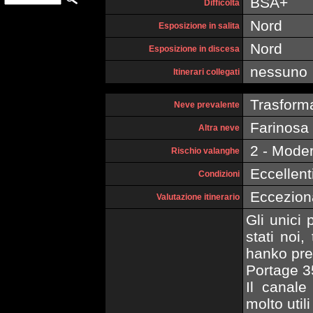
BSA+
Difficoltà
Nord
Esposizione in salita
Nord
Esposizione in discesa
nessuno
Itinerari collegati
Trasform
Neve prevalente
Farinosa
Altra neve
2 - Moder
Rischio valanghe
Eccellent
Condizioni
Eccezion
Valutazione itinerario
Gli unici
stati noi,
hanko pre
Portage 35
Il canale
molto util