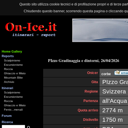
Questo sito utilizza cookie tecnici e di profilazione propri e di terze part
Chiudendo questo banner, scorrendo questa pagina o cliccando qu
Home Gallery
Reports
PIzzo Gradinaggia e dintorni, 26/04/2026
Scialpinismo
Escursionismo
Roccia
Onicer
Ghiaccio e Misto
corbe
Mountain Bike
PIzzo Gra
Gita
Archivio
Itinerari
Svizzera
Regione
Scialpinismo
Escursionismo
all'Acqua
Partenza
Roccia
Ghiaccio e Misto
2774 m
Fenio...menali
Quota arrivo
Forum
1750 m
Dislivello
Ricerca