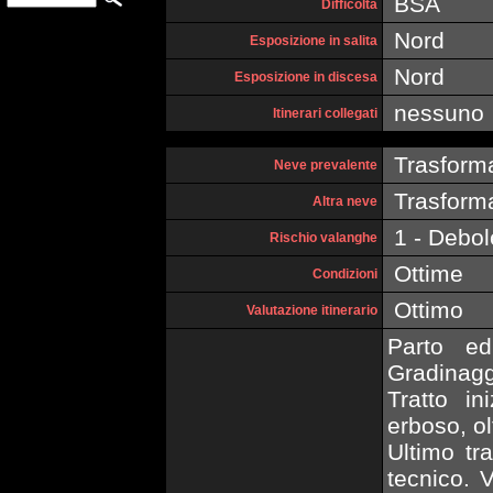
BSA
Difficoltà
Nord
Esposizione in salita
Nord
Esposizione in discesa
nessuno
Itinerari collegati
Trasform
Neve prevalente
Trasform
Altra neve
1 - Debol
Rischio valanghe
Ottime
Condizioni
Ottimo
Valutazione itinerario
Parto ed
Gradinagg
Tratto in
erboso, ol
Ultimo tr
tecnico. 