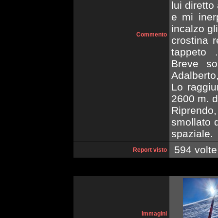
lui dirett
e mi iner
incalzo gl
Commento
crostina 
tappeto .
Breve sos
Adalberto,
Lo raggiu
2600 m. d
Riprendo,
smollato q
spaziale.
594 volte
Report visto
Immagini