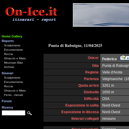
Home Gallery
Reports
Punta di Rabuigne, 11/04/2025
Scialpinismo
Escursionismo
Roccia
Onicer
Ghiaccio e Misto
Federico
Mountain Bike
Gita
Punta di Rabuig
Archivio
Regione
Valle d'Aosta
Itinerari
Scialpinismo
Partenza
Valgrisanche (1
Escursionismo
Quota arrivo
3261 m
Roccia
Ghiaccio e Misto
Dislivello
1650 m
Fenio...menali
Difficoltà
OSA
Forum
Esposizione in salita
Nord-Ovest
Ricerca
Esposizione in discesa
Nord-Ovest
Itinerari collegati
nessuno