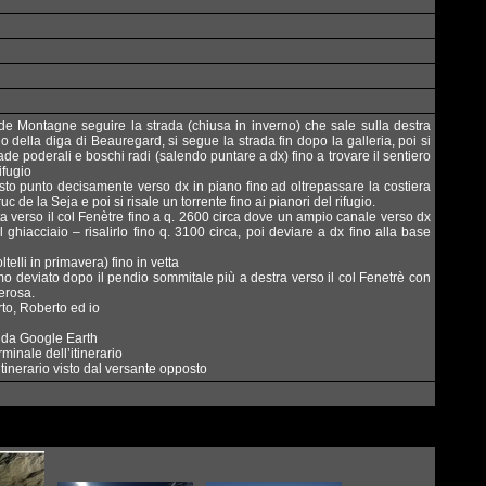
de Montagne seguire la strada (chiusa in inverno) che sale sulla destra
o della diga di Beauregard, si segue la strada fin dopo la galleria, poi si
rade poderali e boschi radi (salendo puntare a dx) fino a trovare il sentiero
ifugio
sto punto decisamente verso dx in piano fino ad oltrepassare la costiera
c de la Seja e poi si risale un torrente fino ai pianori del rifugio.
a verso il col Fenètre fino a q. 2600 circa dove un ampio canale verso dx
el ghiacciaio – risalirlo fino q. 3100 circa, poi deviare a dx fino alla base
oltelli in primavera) fino in vetta
o deviato dopo il pendio sommitale più a destra verso il col Fenetrè con
erosa.
rto, Roberto ed io
io da Google Earth
rminale dell’itinerario
’itinerario visto dal versante opposto