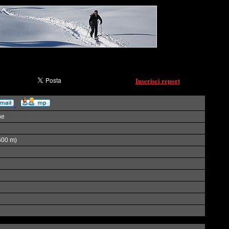
Inserisci report
ne
600 m)