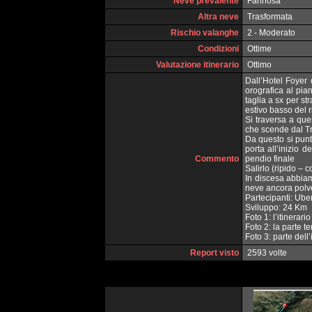
Neve prevalente
Farinosa
Altra neve
Trasformata
Rischio valanghe
2 - Moderato
Condizioni
Ottime
Valutazione itinerario
Ottimo
Dall’Hotel Foyer 
orografica al pian
taglia a sx per st
estivo basso del r
Si traversa a que
che scende dal Tru
Da questo si punt
porta all’inizio d
Commento
pendio finale
Salirlo (ripido – c
In discesa abbiam
neve ancora polv
Partecipanti: Ube
Sviluppo: 24 Km
Foto 1: l’itinerar
Foto 2: la parte te
Foto 3: parte dell
Report visto
2593 volte