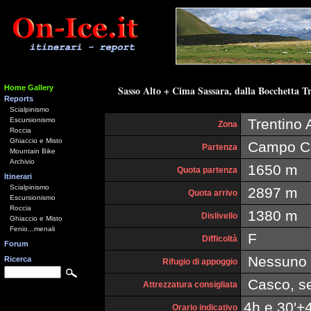
Home Gallery
Sasso Alto + Cima Sassara, dalla Bocchetta Tre
Reports
Scialpinismo
Escursionismo
Trentino A
Zona
Roccia
Ghiaccio e Misto
Campo Ca
Partenza
Mountain Bike
Archivio
1650 m
Quota partenza
Itinerari
Scialpinismo
2897 m
Quota arrivo
Escursionismo
Roccia
1380 m
Dislivello
Ghiaccio e Misto
Fenio...menali
F
Difficoltà
Forum
Nessuno
Ricerca
Rifugio di appoggio
Casco, set
Attrezzatura consigliata
4h e 30'+4
Orario indicativo