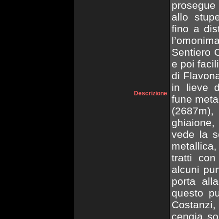
prosegue l
allo stup
fino a dis
l’omonima
Sentiero 
e poi faci
di Flavon
in lieve 
Descrizione
fune metal
(2687m), 
ghiaione, 
vede la s
metallica,
tratti co
alcuni pun
porta all
questo pu
Costanzi,
cengia so