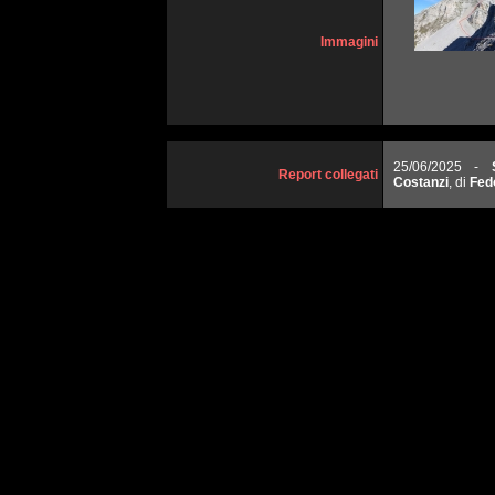
Immagini
25/06/2025 -
Report collegati
Costanzi
, di
Fed