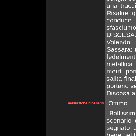
una tracc
Risalire 
conduce 
sfasciumos
DISCESA: P
Volendo,
Sassara: t
fedelment
metallica
metri, po
salita fina
portano se
Discesa a r
Ottimo
Valutazione itinerario
Bellissim
scenario d
segnato d
bene nel 