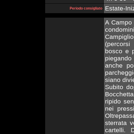
Estate-Ini
Periodo consigliato
A Campo C
condomi
Campigli
(percorsi
bosco e p
piegando 
anche pos
parcheggio
siano divie
Subito do
Bocchetta 
ripido se
nei press
Oltrepas
sterrata 
cartelli.