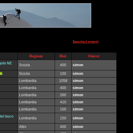
Inserisci report
Regione
Disl.
Onicer
golo NE
Scozia
400
simon
Scozia
100
simon
Lombardia
1058
simon
Lombardia
400
simon
Lombardia
260
simon
Lombardia
410
simon
Lombardia
100
simon
del buco
Lombardia
150
simon
Altro
400
simon