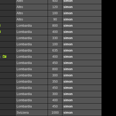
Altro
400
simon
Altro
120
simon
Altro
100
simon
Altro
90
simon
Lombardia
800
simon
Lombardia
400
simon
Lombardia
330
simon
Lombardia
100
simon
Lombardia
635
simon
Lombardia
400
simon
e
Lombardia
450
simon
Lombardia
800
simon
Lombardia
300
simon
Lombardia
350
simon
Lombardia
450
simon
Lombardia
300
simon
Lombardia
400
simon
Lombardia
450
simon
Svizzera
1000
simon