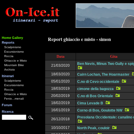
Report ghiaccio e misto - simon
Home Gallery
Reports
Scialpinismo
Escursionismo
Data
Gita
Roccia
Ghiaccio e Misto
Ben Nevis, Minus Two Gully e spi
Mountain Bike
21/03/2020
Archivio
18/03/2020
Cairn Lochan, The Hoarmaster
Itinerari
Scialpinismo
05/01/2020
C.no di Cevo occidentale
Escursionismo
18/03/2019
cimone della bagozza
Roccia
Ghiaccio e Misto
20/02/2019
C.no di Bos Orientale
Fenio...menali
18/02/2019
Cima Levade B
Forum
16/01/2019
Corno di Bos, Goulotte NW
Ricerca
Presolana Occidentale: canalino 
26/12/2018
10/10/2017
North Peak, couloir