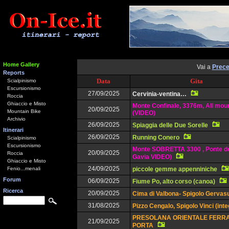
Home Gallery
Vai a
Prece
Reports
Data
Gita
Scialpinismo
Escursionismo
27/09/2025
Cervinia-ventina…
Roccia
Ghiaccio e Misto
Monte Confinale, 3376m, All mou
20/09/2025
Mountain Bike
(VIDEO)
Archivio
26/09/2025
Spiaggia delle Due Sorelle
Itinerari
26/09/2025
Running Conero
Scialpinismo
Escursionismo
Monte SOBRETTA 3300 , Ponte de
20/09/2025
Roccia
Gavia VIDEO)
Ghiaccio e Misto
24/09/2025
Fenio...menali
piccole gemme appenniniche
Forum
06/09/2025
Fiume Po, alto corso (canoa)
Ricerca
20/09/2025
Cima di Valbona- Spigolo Gervasu
31/08/2025
Pizzo Cengalo, Spigolo Vinci (inte
PRESOLANA ORIENTALE FERRA
21/09/2025
PORTA