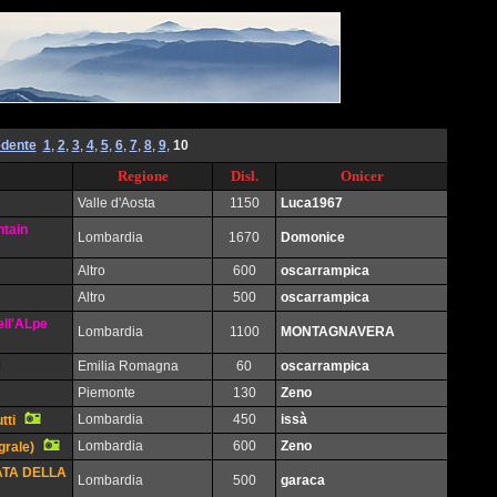
dente
1
,
2
,
3
,
4
,
5
,
6
,
7
,
8
,
9
,
10
Regione
Disl.
Onicer
Valle d'Aosta
1150
Luca1967
ntain
Lombardia
1670
Domonice
Altro
600
oscarrampica
Altro
500
oscarrampica
ll'ALpe
Lombardia
1100
MONTAGNAVERA
Emilia Romagna
60
oscarrampica
Piemonte
130
Zeno
Lombardia
450
issà
tti
Lombardia
600
Zeno
grale)
TA DELLA
Lombardia
500
garaca