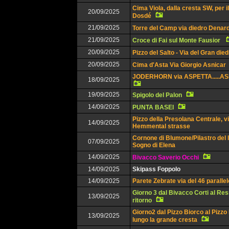
Cima Viola, dalla cresta SW, per 
20/09/2025
Dosdé
21/09/2025
Torre del Camp via diedro Denar
21/09/2025
Croce di Fai sul Monte Fausior
20/09/2025
Pizzo del Salto - Via del Gran die
20/09/2025
Cima d'Asta Via Giorgio Asnicar
JODERHORN via ASPETTA.....A
18/09/2025
19/09/2025
Spigolo del Palon
14/09/2025
PUNTA BASEI
Pizzo della Presolana Centrale, v
14/09/2025
Hemmental strasse
Cornone di Blumone/Pilastro del l
07/09/2025
Sogno di Elena
14/09/2025
Bivacco Saverio Occhi
14/09/2025
Skipass Foppolo
14/09/2025
Parete Zebrate via del 46 parallel
Giorno 3 dal Bivacco Corti al Res
13/09/2025
ritorno
Giorno2 dal Pizzo Biorco al Pizzo
13/09/2025
lungo la grande cresta