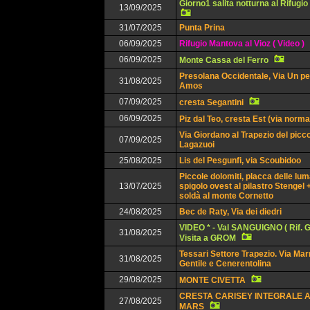
Giorno1 salita notturna al Rifugio
13/09/2025
31/07/2025
Punta Prina
06/09/2025
Rifugio Mantova al Vioz ( Video )
06/09/2025
Monte Cassa del Ferro
Presolana Occidentale, Via Un pe
31/08/2025
Amos
07/09/2025
cresta Segantini
06/09/2025
Piz dal Teo, cresta Est (via norma
Via Giordano al Trapezio del picc
07/09/2025
Lagazuoi
25/08/2025
Lis del Pesgunfi, via Scoubidoo
Piccole dolomiti, placca delle lu
13/07/2025
spigolo ovest al pilastro Stengel 
soldà al monte Cornetto
24/08/2025
Bec de Raty, Via dei diedri
VIDEO * - Val SANGUIGNO ( Rif. G
31/08/2025
Visita a GROM
Tessari Settore Trapezio. Via Mar
31/08/2025
Gentile e Cenerentolina
29/08/2025
MONTE CIVETTA
CRESTA CARISEY INTEGRALE A
27/08/2025
MARS