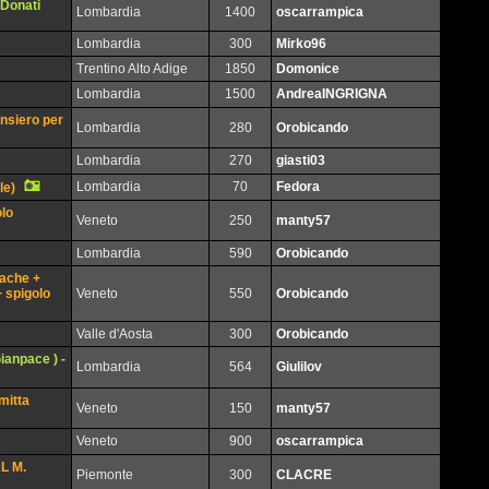
 Donati
Lombardia
1400
oscarrampica
Lombardia
300
Mirko96
Trentino Alto Adige
1850
Domonice
Lombardia
1500
AndreaINGRIGNA
nsiero per
Lombardia
280
Orobicando
Lombardia
270
giasti03
Lombardia
70
Fedora
le)
olo
Veneto
250
manty57
Lombardia
590
Orobicando
mache +
+ spigolo
Veneto
550
Orobicando
Valle d'Aosta
300
Orobicando
ianpace ) -
Lombardia
564
Giulilov
mitta
Veneto
150
manty57
Veneto
900
oscarrampica
L M.
Piemonte
300
CLACRE