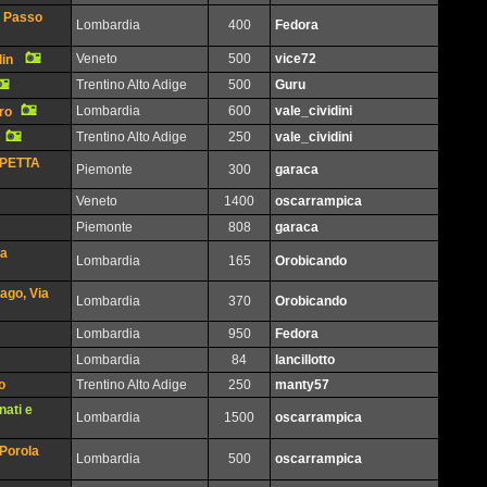
il Passo
Lombardia
400
Fedora
Veneto
500
vice72
din
Trentino Alto Adige
500
Guru
Lombardia
600
vale_cividini
dro
Trentino Alto Adige
250
vale_cividini
SPETTA
Piemonte
300
garaca
Veneto
1400
oscarrampica
Piemonte
808
garaca
ia
Lombardia
165
Orobicando
ago, Via
Lombardia
370
Orobicando
Lombardia
950
Fedora
Lombardia
84
lancillotto
o
Trentino Alto Adige
250
manty57
nati e
Lombardia
1500
oscarrampica
 Porola
Lombardia
500
oscarrampica