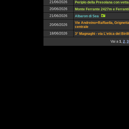
21/06/2026
Periplo della Presolana con vetta
20/06/2026
Monte Ferrante 2427m e Ferrant
21/06/2026
Albaron di Sea
Vie Andreino+Raffaella, Grignett
20/06/2026
centrale
18/06/2026
3° Magnaghi - via L'etica del Biril
Vai a
1
,
2
,
3