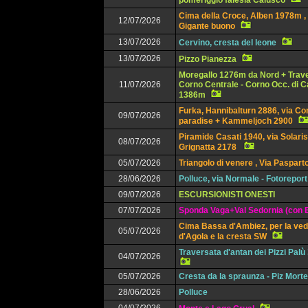
pomeriggio falesia Calusco
Cima della Croce, Alben 1978m , 
12/07/2026
Gigante buono
13/07/2026
Cervino, cresta del leone
13/07/2026
Pizzo Pianezza
Moregallo 1276m da Nord + Trav
11/07/2026
Corno Centrale - Corno Occ. di 
1386m
Furka, Hannibalturn 2886, via Co
09/07/2026
paradise + Kammeljoch 2900
Piramide Casati 1940, via Solaris
08/07/2026
Grignatta 2178
05/07/2026
Triangolo di venere , Via Paspart
28/06/2026
Polluce, via Normale - Fotoreport
09/07/2026
ESCURSIONISTI ONESTI
07/07/2026
Sponda Vaga+Val Sedornia (con E
Cima Bassa d'Ambiez, per la ved
05/07/2026
d'Agola e la cresta SW
Traversata d'antan dei Pizzi Pal
04/07/2026
05/07/2026
Cresta da la spraunza - Piz Mort
28/06/2026
Polluce