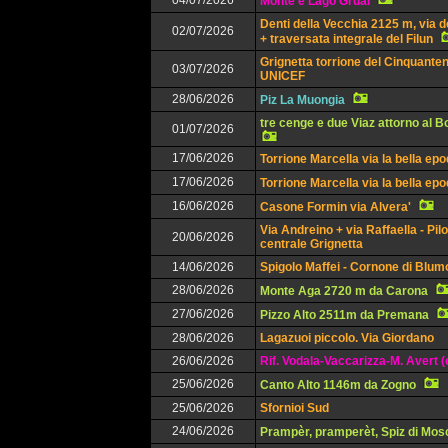
04/07/2026
Monte e Lago Grual
Denti della Vecchia 2125 m, via d
02/07/2026
+ traversata integrale del Filun
Grignetta torrione del Cinquanten
03/07/2026
UNICEF
28/06/2026
Piz La Muongia
tre cenge e due Viaz attorno al 
01/07/2026
17/06/2026
Torrione Marcella via la bella ep
17/06/2026
Torrione Marcella via la bella ep
16/06/2026
Casone Formin via Alvera'
Via Andreino + via Raffaella - Pil
20/06/2026
centrale Grignetta
14/06/2026
Spigolo Maffei - Cornone di Blu
28/06/2026
Monte Aga 2720 m da Carona
27/06/2026
Pizzo Alto 2511m da Premana
28/06/2026
Lagazuoi piccolo. Via Giordano
26/06/2026
Rif. Vodala-Vaccarizza-M. Avert (
25/06/2026
Canto Alto 1146m da Zogno
25/06/2026
Sfornioi Sud
24/06/2026
Prampèr, pramperèt, Spiz di Mos