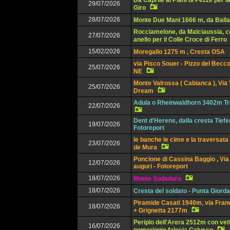
Da Caprile ai Piani di Pezzè per l
29/07/2026
Giro
28/07/2026
Monte Due Mani 1666 m, da Balla
Rocciamelone, da Malciaussia, c
27/07/2026
anello per il Colle Croce di Ferro
15/02/2026
Moregallo 1275 m , Cresta OSA
via Pisco Souer - Pizzo del Becco
25/07/2026
NE
Monte Valrossa ( Cabianca ), Via
25/07/2026
Dream
Adula o Rheinwaldhorn 3402m Tr
22/07/2026
Dent d'Herens, dalla cresta Tief
19/07/2026
Fotoreport
le banche le cime e la traversata
23/07/2026
de Mura
Poncione di Cassina Baggio , Via 
12/07/2026
auguri - Fotoreport
18/07/2026
Monte Sodadura
18/07/2026
Cresta del soldato - Punta Giorda
Piramide Casati 1940m, via Franc
18/07/2026
+ Grignetta 2177m
Periplo dell'Arera 2512m con vet
16/07/2026