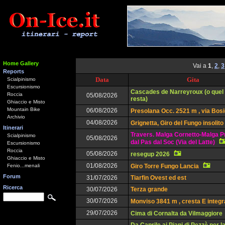
Home Gallery
Vai a
1
,
2
,
3
Reports
Data
Gita
Scialpinismo
Escursionismo
Cascades de Narreyroux (o quel
Roccia
05/08/2026
resta)
Ghiaccio e Misto
Mountain Bike
06/08/2026
Presolana Occ. 2521 m , via Bos
Archivio
04/08/2026
Grignetta, Giro del Fungo insolito
Itinerari
Travers. Malga Cornetto-Malga P
Scialpinismo
05/08/2026
dal Pas dal Soc (Via del Latte)
Escursionismo
Roccia
05/08/2026
resegup 2026
Ghiaccio e Misto
01/08/2026
Fenio...menali
Giro Torre Fungo Lancia
Forum
31/07/2026
Tiarfin Ovest ed est
Ricerca
30/07/2026
Terza grande
30/07/2026
Monviso 3841 m , cresta E integr
29/07/2026
Cima di Cornalta da Vilmaggiore