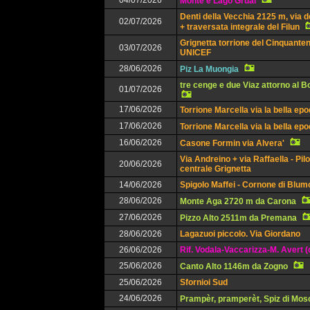
04/07/2026
Monte e Lago Grual
Denti della Vecchia 2125 m, via d
02/07/2026
+ traversata integrale del Filun
Grignetta torrione del Cinquanten
03/07/2026
UNICEF
28/06/2026
Piz La Muongia
tre cenge e due Viaz attorno al 
01/07/2026
17/06/2026
Torrione Marcella via la bella ep
17/06/2026
Torrione Marcella via la bella ep
16/06/2026
Casone Formin via Alvera'
Via Andreino + via Raffaella - Pil
20/06/2026
centrale Grignetta
14/06/2026
Spigolo Maffei - Cornone di Blu
28/06/2026
Monte Aga 2720 m da Carona
27/06/2026
Pizzo Alto 2511m da Premana
28/06/2026
Lagazuoi piccolo. Via Giordano
26/06/2026
Rif. Vodala-Vaccarizza-M. Avert (
25/06/2026
Canto Alto 1146m da Zogno
25/06/2026
Sfornioi Sud
24/06/2026
Prampèr, pramperèt, Spiz di Mos