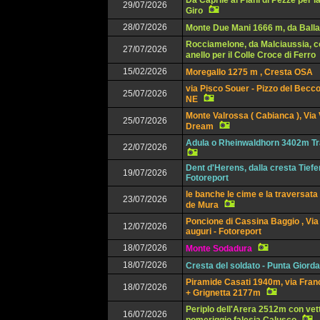
Da Caprile ai Piani di Pezzè per l
29/07/2026
Giro
28/07/2026
Monte Due Mani 1666 m, da Balla
Rocciamelone, da Malciaussia, c
27/07/2026
anello per il Colle Croce di Ferro
15/02/2026
Moregallo 1275 m , Cresta OSA
via Pisco Souer - Pizzo del Becco
25/07/2026
NE
Monte Valrossa ( Cabianca ), Via
25/07/2026
Dream
Adula o Rheinwaldhorn 3402m Tr
22/07/2026
Dent d'Herens, dalla cresta Tief
19/07/2026
Fotoreport
le banche le cime e la traversata
23/07/2026
de Mura
Poncione di Cassina Baggio , Via 
12/07/2026
auguri - Fotoreport
18/07/2026
Monte Sodadura
18/07/2026
Cresta del soldato - Punta Giorda
Piramide Casati 1940m, via Franc
18/07/2026
+ Grignetta 2177m
Periplo dell'Arera 2512m con vet
16/07/2026