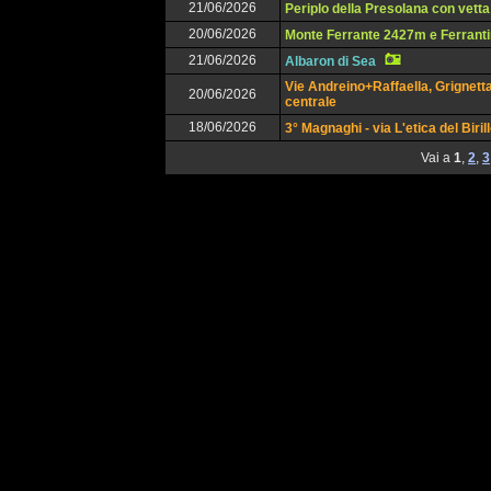
21/06/2026
Periplo della Presolana con vetta
20/06/2026
Monte Ferrante 2427m e Ferrant
21/06/2026
Albaron di Sea
Vie Andreino+Raffaella, Grignett
20/06/2026
centrale
18/06/2026
3° Magnaghi - via L'etica del Biril
Vai a
1
,
2
,
3