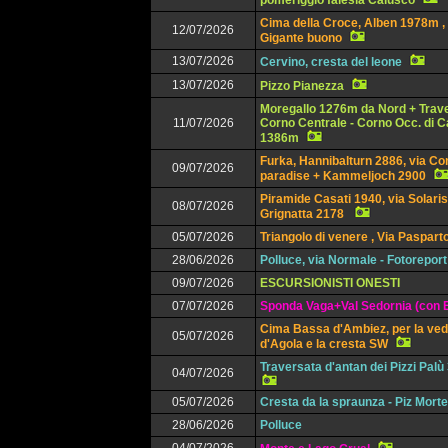
pomeriggio falesia Calusco
Cima della Croce, Alben 1978m , 
12/07/2026
Gigante buono
13/07/2026
Cervino, cresta del leone
13/07/2026
Pizzo Pianezza
Moregallo 1276m da Nord + Trav
11/07/2026
Corno Centrale - Corno Occ. di 
1386m
Furka, Hannibalturn 2886, via Co
09/07/2026
paradise + Kammeljoch 2900
Piramide Casati 1940, via Solaris
08/07/2026
Grignatta 2178
05/07/2026
Triangolo di venere , Via Paspart
28/06/2026
Polluce, via Normale - Fotoreport
09/07/2026
ESCURSIONISTI ONESTI
07/07/2026
Sponda Vaga+Val Sedornia (con E
Cima Bassa d'Ambiez, per la ved
05/07/2026
d'Agola e la cresta SW
Traversata d'antan dei Pizzi Pal
04/07/2026
05/07/2026
Cresta da la spraunza - Piz Mort
28/06/2026
Polluce