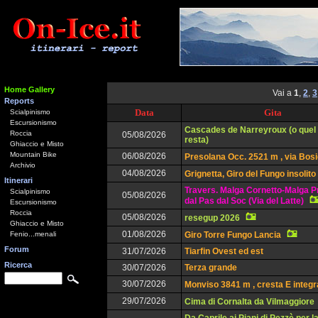
Home Gallery
Vai a
1
,
2
,
3
Reports
Data
Gita
Scialpinismo
Escursionismo
Cascades de Narreyroux (o quel
Roccia
05/08/2026
resta)
Ghiaccio e Misto
Mountain Bike
06/08/2026
Presolana Occ. 2521 m , via Bos
Archivio
04/08/2026
Grignetta, Giro del Fungo insolito
Itinerari
Travers. Malga Cornetto-Malga P
Scialpinismo
05/08/2026
dal Pas dal Soc (Via del Latte)
Escursionismo
Roccia
05/08/2026
resegup 2026
Ghiaccio e Misto
01/08/2026
Fenio...menali
Giro Torre Fungo Lancia
Forum
31/07/2026
Tiarfin Ovest ed est
Ricerca
30/07/2026
Terza grande
30/07/2026
Monviso 3841 m , cresta E integr
29/07/2026
Cima di Cornalta da Vilmaggiore