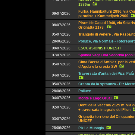
11/07/2026
Corno Centrale - Corno Occ. di 
1386m
Furka, Hannibalturn 2886, via Co
09/07/2026
paradise + Kammeljoch 2900
Piramide Casati 1940, via Solaris
08/07/2026
Grignatta 2178
05/07/2026
Triangolo di venere , Via Paspart
28/06/2026
Polluce, via Normale - Fotoreport
09/07/2026
ESCURSIONISTI ONESTI
07/07/2026
Sponda Vaga+Val Sedornia (con E
Cima Bassa d'Ambiez, per la ved
05/07/2026
d'Agola e la cresta SW
Traversata d'antan dei Pizzi Pal
04/07/2026
05/07/2026
Cresta da la spraunza - Piz Mort
28/06/2026
Polluce
04/07/2026
Monte e Lago Grual
Denti della Vecchia 2125 m, via d
02/07/2026
+ traversata integrale del Filun
Grignetta torrione del Cinquanten
03/07/2026
UNICEF
28/06/2026
Piz La Muongia