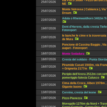
via Pisco Souer - Pizzo del Becco
25/07/2026
NE
Monte Valrossa ( Cabianca ), Via
25/07/2026
Dream
Adula o Rheinwaldhorn 3402m Tr
22/07/2026
Dent d'Herens, dalla cresta Tief
19/07/2026
Fotoreport
le banche le cime e la traversata
23/07/2026
de Mura
Poncione di Cassina Baggio , Via 
12/07/2026
auguri - Fotoreport
18/07/2026
Monte Sodadura
18/07/2026
Cresta del soldato - Punta Giorda
Piramide Casati 1940m, via Franc
18/07/2026
+ Grignetta 2177m
Periplo dell'Arera 2512m con vet
16/07/2026
pomeriggio falesia Calusco
Cima della Croce, Alben 1978m , 
12/07/2026
Gigante buono
13/07/2026
Cervino, cresta del leone
13/07/2026
Pizzo Pianezza
Moregallo 1276m da Nord + Trav