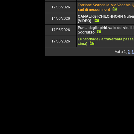
Torrione Scandella, vie Vecchia 
17/06/2026
sud di nessun nord
CANALI del CHILCHHORN Nufe
14/06/2026
(VIDEO)
Punta degli spiriti-valle dei vitelli
17/06/2026
Scorluzzo
Le Stornade (la traversata passa
17/06/2026
cima)
Vai a
1
,
2
,
3