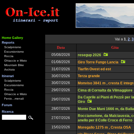
Home Gallery
Vai a
1
,
2
,
3
Reports
Data
Gita
Scialpinismo
Escursionismo
05/08/2026
resegup 2026
Roccia
Ghiaccio e Misto
01/08/2026
Giro Torre Fungo Lancia
Mountain Bike
31/07/2026
Tiarfin Ovest ed est
Archivio
30/07/2026
Terza grande
Itinerari
Scialpinismo
30/07/2026
Monviso 3841 m , cresta E integr
Escursionismo
Roccia
29/07/2026
Cima di Cornalta da Vilmaggiore
Ghiaccio e Misto
Da Caprile ai Piani di Pezzè per l
Fenio...menali
29/07/2026
Giro
Forum
28/07/2026
Monte Due Mani 1666 m, da Balla
Ricerca
Rocciamelone, da Malciaussia, c
27/07/2026
anello per il Colle Croce di Ferro
15/02/2026
Moregallo 1275 m , Cresta OSA