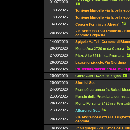
tre cenge e due Viaz attorno al 
01/07/2026
17/06/2026
Torrione Marcella via la bella ep
17/06/2026
Torrione Marcella via la bella ep
16/06/2026
Casone Formin via Alvera'
Via Andreino + via Raffaella - Pil
20/06/2026
centrale Grignetta
14/06/2026
Spigolo Maffei - Cornone di Blu
28/06/2026
Monte Aga 2720 m da Carona
27/06/2026
Pizzo Alto 2511m da Premana
28/06/2026
Lagazuoi piccolo. Via Giordano
26/06/2026
Rif. Vodala-Vaccarizza-M. Avert (
25/06/2026
Canto Alto 1146m da Zogno
25/06/2026
Sfornioi Sud
24/06/2026
Prampèr, pramperèt, Spiz di Mos
21/06/2026
Periplo della Presolana con vetta
20/06/2026
Monte Ferrante 2427m e Ferrant
21/06/2026
Albaron di Sea
Vie Andreino+Raffaella, Grignett
20/06/2026
centrale
18/06/2026
3° Magnaghi - via L'etica del Biril