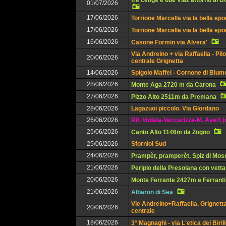
tre cenge e due Viaz attorno al 
01/07/2026
17/06/2026
Torrione Marcella via la bella ep
17/06/2026
Torrione Marcella via la bella ep
16/06/2026
Casone Formin via Alvera'
Via Andreino + via Raffaella - Pil
20/06/2026
centrale Grignetta
14/06/2026
Spigolo Maffei - Cornone di Blu
28/06/2026
Monte Aga 2720 m da Carona
27/06/2026
Pizzo Alto 2511m da Premana
28/06/2026
Lagazuoi piccolo. Via Giordano
26/06/2026
Rif. Vodala-Vaccarizza-M. Avert (
25/06/2026
Canto Alto 1146m da Zogno
25/06/2026
Sfornioi Sud
24/06/2026
Prampèr, pramperèt, Spiz di Mos
21/06/2026
Periplo della Presolana con vetta
20/06/2026
Monte Ferrante 2427m e Ferrant
21/06/2026
Albaron di Sea
Vie Andreino+Raffaella, Grignett
20/06/2026
centrale
18/06/2026
3° Magnaghi - via L'etica del Biril