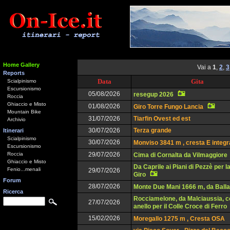
Home Gallery
Vai a
1
,
2
,
3
Reports
Data
Gita
Scialpinismo
Escursionismo
05/08/2026
resegup 2026
Roccia
Ghiaccio e Misto
01/08/2026
Giro Torre Fungo Lancia
Mountain Bike
31/07/2026
Tiarfin Ovest ed est
Archivio
30/07/2026
Terza grande
Itinerari
Scialpinismo
30/07/2026
Monviso 3841 m , cresta E integr
Escursionismo
Roccia
29/07/2026
Cima di Cornalta da Vilmaggiore
Ghiaccio e Misto
Da Caprile ai Piani di Pezzè per l
Fenio...menali
29/07/2026
Giro
Forum
28/07/2026
Monte Due Mani 1666 m, da Balla
Ricerca
Rocciamelone, da Malciaussia, c
27/07/2026
anello per il Colle Croce di Ferro
15/02/2026
Moregallo 1275 m , Cresta OSA