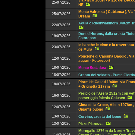
via Pisco Souer - Pizzo del Becco
25/07/2026
NE
Monte Valrossa ( Cabianca ), Via
25/07/2026
Dream
Adula o Rheinwaldhorn 3402m Tr
22/07/2026
Dent d'Herens, dalla cresta Tief
19/07/2026
Fotoreport
le banche le cime e la traversata
23/07/2026
de Mura
Poncione di Cassina Baggio , Via 
12/07/2026
auguri - Fotoreport
18/07/2026
Monte Sodadura
18/07/2026
Cresta del soldato - Punta Giorda
Piramide Casati 1940m, via Franc
18/07/2026
+ Grignetta 2177m
Periplo dell'Arera 2512m con vet
16/07/2026
pomeriggio falesia Calusco
Cima della Croce, Alben 1978m , 
12/07/2026
Gigante buono
13/07/2026
Cervino, cresta del leone
13/07/2026
Pizzo Pianezza
Moregallo 1276m da Nord + Trav