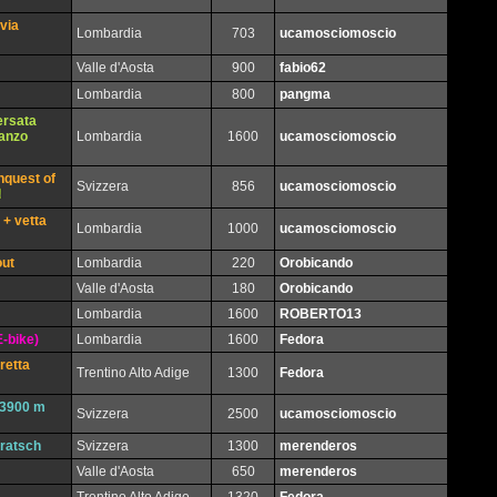
via
Lombardia
703
ucamosciomoscio
Valle d'Aosta
900
fabio62
Lombardia
800
pangma
ersata
Canzo
Lombardia
1600
ucamosciomoscio
nquest of
Svizzera
856
ucamosciomoscio
 + vetta
Lombardia
1000
ucamosciomoscio
out
Lombardia
220
Orobicando
Valle d'Aosta
180
Orobicando
Lombardia
1600
ROBERTO13
-bike)
Lombardia
1600
Fedora
retta
Trentino Alto Adige
1300
Fedora
ù 3900 m
Svizzera
2500
ucamosciomoscio
eratsch
Svizzera
1300
merenderos
Valle d'Aosta
650
merenderos