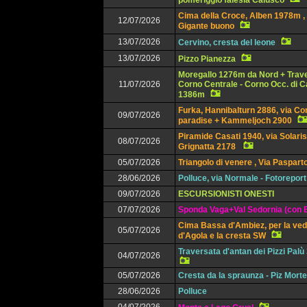
pomeriggio falesia Calusco
Cima della Croce, Alben 1978m , 
12/07/2026
Gigante buono
13/07/2026
Cervino, cresta del leone
13/07/2026
Pizzo Pianezza
Moregallo 1276m da Nord + Trav
11/07/2026
Corno Centrale - Corno Occ. di 
1386m
Furka, Hannibalturn 2886, via Co
09/07/2026
paradise + Kammeljoch 2900
Piramide Casati 1940, via Solaris
08/07/2026
Grignatta 2178
05/07/2026
Triangolo di venere , Via Paspart
28/06/2026
Polluce, via Normale - Fotoreport
09/07/2026
ESCURSIONISTI ONESTI
07/07/2026
Sponda Vaga+Val Sedornia (con E
Cima Bassa d'Ambiez, per la ved
05/07/2026
d'Agola e la cresta SW
Traversata d'antan dei Pizzi Pal
04/07/2026
05/07/2026
Cresta da la spraunza - Piz Mort
28/06/2026
Polluce