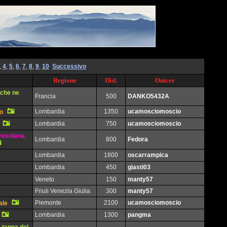
,
4
,
5
,
6
,
7
,
8
,
9
,
10
Successivo
Regione
Disl.
Onicer
 che ne
Francia
500
DANKO5432A
Lombardia
1350
ucamosciomoscio
io
Lombardia
750
ucamosciomoscio
resolana,
Lombardia
800
Fedora
Lombardia
1800
oscarrampica
Lombardia
450
giasti03
Veneto
150
manty57
Friuli Venezia Giulia
300
manty57
Piemonte
2100
ucamosciomoscio
ale
Lombardia
1300
pangma