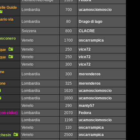
Trentino Alto Adige
1320
Fedora
elle Guide
Lombardia
700
ucamosciomoscio
ario via
Lombardia
80
Drago di lago
Svizzera
800
CLACRE
Bosconero
Veneto
1700
oscarrampica
Veneto
250
vice72
oque
Veneto
250
vice72
oque
Veneto
300
vice72
one
Lombardia
300
merenderos
mone
Lombardia
325
merenderos
Lombardia
1620
ucamosciomoscio
Lombardia
1600
ucamosciomoscio
Veneto
290
manty57
con ebike)
Lombardia
2070
Fedora
Lombardia
1196
ucamosciomoscio
Veneto
110
oscarrampica
Veneto
2500
oscarrampica
chesin