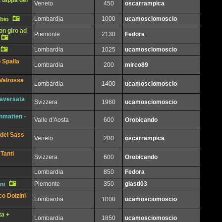
a tappa del
Veneto
450
oscarrampica
Lombardia
1000
ucamosciomoscio
bio
on giro ad
Piemonte
2130
Fedora
Lombardia
1025
ucamosciomoscio
 Spalla
Lombardia
200
mirco89
 Valrossa
Lombardia
1400
ucamosciomoscio
aversata
Svizzera
1960
ucamosciomoscio
enmatten -
Valle d'Aosta
600
Orobicando
 del Sass
Veneto
200
oscarrampica
Tanti
Svizzera
600
Orobicando
Lombardia
850
Fedora
Piemonte
350
giasti03
ni
o Dolzini
Lombardia
1000
ucamosciomoscio
ta +
Lombardia
1850
ucamosciomoscio