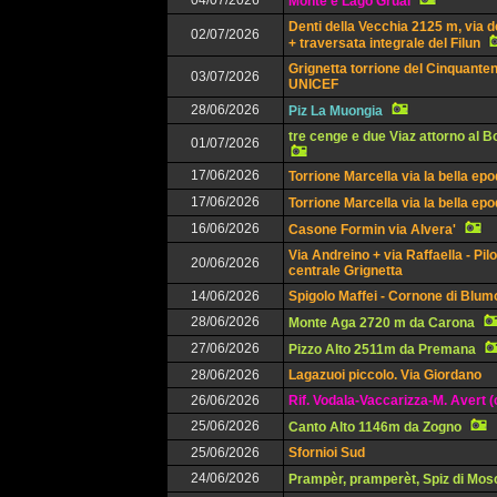
04/07/2026
Monte e Lago Grual
Denti della Vecchia 2125 m, via d
02/07/2026
+ traversata integrale del Filun
Grignetta torrione del Cinquanten
03/07/2026
UNICEF
28/06/2026
Piz La Muongia
tre cenge e due Viaz attorno al 
01/07/2026
17/06/2026
Torrione Marcella via la bella ep
17/06/2026
Torrione Marcella via la bella ep
16/06/2026
Casone Formin via Alvera'
Via Andreino + via Raffaella - Pil
20/06/2026
centrale Grignetta
14/06/2026
Spigolo Maffei - Cornone di Blu
28/06/2026
Monte Aga 2720 m da Carona
27/06/2026
Pizzo Alto 2511m da Premana
28/06/2026
Lagazuoi piccolo. Via Giordano
26/06/2026
Rif. Vodala-Vaccarizza-M. Avert (
25/06/2026
Canto Alto 1146m da Zogno
25/06/2026
Sfornioi Sud
24/06/2026
Prampèr, pramperèt, Spiz di Mos