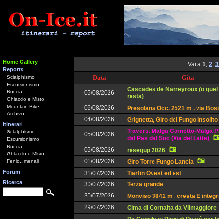
Home Gallery
Vai a
1
,
2
,
3
Reports
Data
Gita
Scialpinismo
Escursionismo
Cascades de Narreyroux (o quel
Roccia
05/08/2026
resta)
Ghiaccio e Misto
Mountain Bike
06/08/2026
Presolana Occ. 2521 m , via Bos
Archivio
04/08/2026
Grignetta, Giro del Fungo insolito
Itinerari
Travers. Malga Cornetto-Malga P
Scialpinismo
05/08/2026
dal Pas dal Soc (Via del Latte)
Escursionismo
Roccia
05/08/2026
resegup 2026
Ghiaccio e Misto
01/08/2026
Fenio...menali
Giro Torre Fungo Lancia
Forum
31/07/2026
Tiarfin Ovest ed est
Ricerca
30/07/2026
Terza grande
30/07/2026
Monviso 3841 m , cresta E integr
29/07/2026
Cima di Cornalta da Vilmaggiore