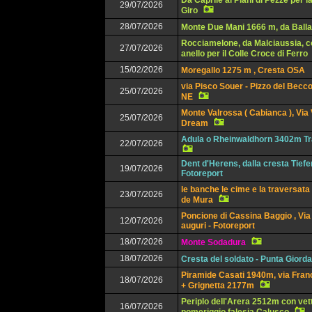
Da Caprile ai Piani di Pezzè per l
29/07/2026
Giro
28/07/2026
Monte Due Mani 1666 m, da Balla
Rocciamelone, da Malciaussia, c
27/07/2026
anello per il Colle Croce di Ferro
15/02/2026
Moregallo 1275 m , Cresta OSA
via Pisco Souer - Pizzo del Becco
25/07/2026
NE
Monte Valrossa ( Cabianca ), Via
25/07/2026
Dream
Adula o Rheinwaldhorn 3402m Tr
22/07/2026
Dent d'Herens, dalla cresta Tief
19/07/2026
Fotoreport
le banche le cime e la traversata
23/07/2026
de Mura
Poncione di Cassina Baggio , Via 
12/07/2026
auguri - Fotoreport
18/07/2026
Monte Sodadura
18/07/2026
Cresta del soldato - Punta Giorda
Piramide Casati 1940m, via Franc
18/07/2026
+ Grignetta 2177m
Periplo dell'Arera 2512m con vet
16/07/2026