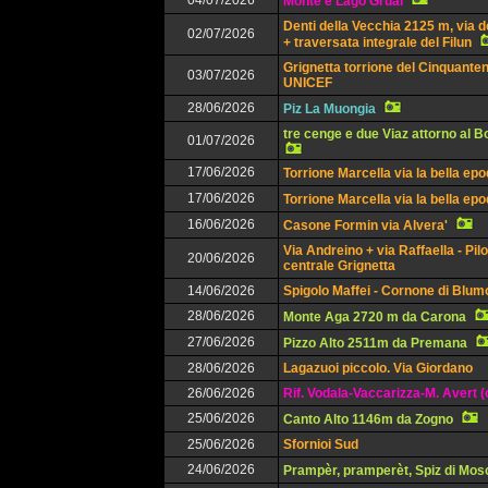
04/07/2026
Monte e Lago Grual
Denti della Vecchia 2125 m, via d
02/07/2026
+ traversata integrale del Filun
Grignetta torrione del Cinquanten
03/07/2026
UNICEF
28/06/2026
Piz La Muongia
tre cenge e due Viaz attorno al 
01/07/2026
17/06/2026
Torrione Marcella via la bella ep
17/06/2026
Torrione Marcella via la bella ep
16/06/2026
Casone Formin via Alvera'
Via Andreino + via Raffaella - Pil
20/06/2026
centrale Grignetta
14/06/2026
Spigolo Maffei - Cornone di Blu
28/06/2026
Monte Aga 2720 m da Carona
27/06/2026
Pizzo Alto 2511m da Premana
28/06/2026
Lagazuoi piccolo. Via Giordano
26/06/2026
Rif. Vodala-Vaccarizza-M. Avert (
25/06/2026
Canto Alto 1146m da Zogno
25/06/2026
Sfornioi Sud
24/06/2026
Prampèr, pramperèt, Spiz di Mos