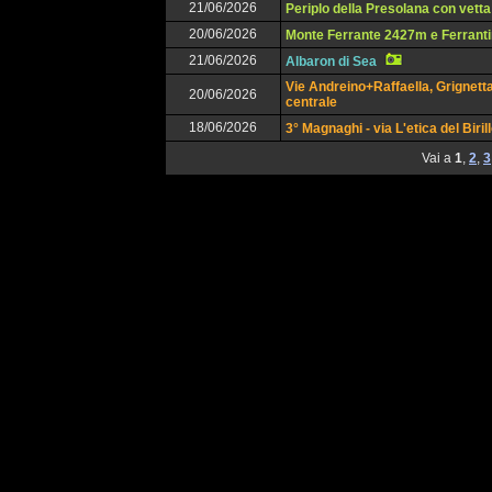
21/06/2026
Periplo della Presolana con vetta
20/06/2026
Monte Ferrante 2427m e Ferrant
21/06/2026
Albaron di Sea
Vie Andreino+Raffaella, Grignett
20/06/2026
centrale
18/06/2026
3° Magnaghi - via L'etica del Biril
Vai a
1
,
2
,
3