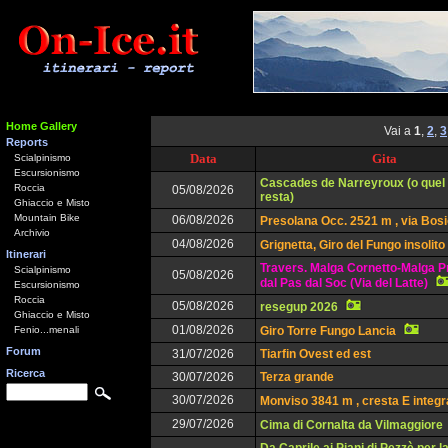
Home Gallery
Vai a
1
,
2
,
3
Reports
Data
Gita
Scialpinismo
Escursionismo
Cascades de Narreyroux (o quel
Roccia
05/08/2026
resta)
Ghiaccio e Misto
Mountain Bike
06/08/2026
Presolana Occ. 2521 m , via Bos
Archivio
04/08/2026
Grignetta, Giro del Fungo insolito
Itinerari
Travers. Malga Cornetto-Malga P
Scialpinismo
05/08/2026
dal Pas dal Soc (Via del Latte)
Escursionismo
Roccia
05/08/2026
resegup 2026
Ghiaccio e Misto
01/08/2026
Fenio...menali
Giro Torre Fungo Lancia
Forum
31/07/2026
Tiarfin Ovest ed est
Ricerca
30/07/2026
Terza grande
30/07/2026
Monviso 3841 m , cresta E integr
29/07/2026
Cima di Cornalta da Vilmaggiore