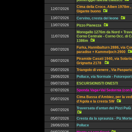
pomeriggio falesia Calusco
Cima della Croce, Alben 1978m , 
12/07/2026
Gigante buono
13/07/2026
Cervino, cresta del leone
13/07/2026
Pizzo Pianezza
Moregallo 1276m da Nord + Trav
11/07/2026
Corno Centrale - Corno Occ. di 
1386m
Furka, Hannibalturn 2886, via Co
09/07/2026
paradise + Kammeljoch 2900
Piramide Casati 1940, via Solaris
08/07/2026
Grignatta 2178
05/07/2026
Triangolo di venere , Via Paspart
28/06/2026
Polluce, via Normale - Fotoreport
09/07/2026
ESCURSIONISTI ONESTI
07/07/2026
Sponda Vaga+Val Sedornia (con E
Cima Bassa d'Ambiez, per la ved
05/07/2026
d'Agola e la cresta SW
Traversata d'antan dei Pizzi Pal
04/07/2026
05/07/2026
Cresta da la spraunza - Piz Mort
28/06/2026
Polluce