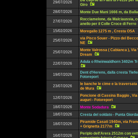
Da Caprile ai Piani di Pezzè per l
29/07/2026
Giro
28/07/2026
Monte Due Mani 1666 m, da Balla
Rocciamelone, da Malciaussia, c
27/07/2026
anello per il Colle Croce di Ferro
15/02/2026
Moregallo 1275 m , Cresta OSA
via Pisco Souer - Pizzo del Becco
25/07/2026
NE
Monte Valrossa ( Cabianca ), Via
25/07/2026
Dream
Adula o Rheinwaldhorn 3402m Tr
22/07/2026
Dent d'Herens, dalla cresta Tief
19/07/2026
Fotoreport
le banche le cime e la traversata
23/07/2026
de Mura
Poncione di Cassina Baggio , Via 
12/07/2026
auguri - Fotoreport
18/07/2026
Monte Sodadura
18/07/2026
Cresta del soldato - Punta Giorda
Piramide Casati 1940m, via Franc
18/07/2026
+ Grignetta 2177m
Periplo dell'Arera 2512m con vet
16/07/2026