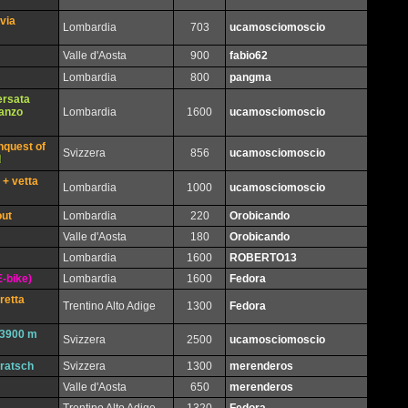
via
Lombardia
703
ucamosciomoscio
Valle d'Aosta
900
fabio62
Lombardia
800
pangma
ersata
Canzo
Lombardia
1600
ucamosciomoscio
nquest of
Svizzera
856
ucamosciomoscio
 + vetta
Lombardia
1000
ucamosciomoscio
out
Lombardia
220
Orobicando
Valle d'Aosta
180
Orobicando
Lombardia
1600
ROBERTO13
-bike)
Lombardia
1600
Fedora
retta
Trentino Alto Adige
1300
Fedora
ù 3900 m
Svizzera
2500
ucamosciomoscio
eratsch
Svizzera
1300
merenderos
Valle d'Aosta
650
merenderos