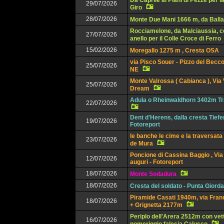
Da Caprile ai Piani di Pezzè per l
29/07/2026
Giro
28/07/2026
Monte Due Mani 1666 m, da Balla
Rocciamelone, da Malciaussia, c
27/07/2026
anello per il Colle Croce di Ferro
15/02/2026
Moregallo 1275 m , Cresta OSA
via Pisco Souer - Pizzo del Becco
25/07/2026
NE
Monte Valrossa ( Cabianca ), Via
25/07/2026
Dream
Adula o Rheinwaldhorn 3402m Tr
22/07/2026
Dent d'Herens, dalla cresta Tief
19/07/2026
Fotoreport
le banche le cime e la traversata
23/07/2026
de Mura
Poncione di Cassina Baggio , Via 
12/07/2026
auguri - Fotoreport
18/07/2026
Monte Sodadura
18/07/2026
Cresta del soldato - Punta Giorda
Piramide Casati 1940m, via Franc
18/07/2026
+ Grignetta 2177m
Periplo dell'Arera 2512m con vet
16/07/2026