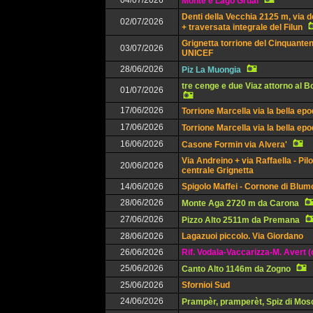
04/07/2026
Monte e Lago Grual
Denti della Vecchia 2125 m, via d
02/07/2026
+ traversata integrale del Filun
Grignetta torrione del Cinquanten
03/07/2026
UNICEF
28/06/2026
Piz La Muongia
tre cenge e due Viaz attorno al 
01/07/2026
17/06/2026
Torrione Marcella via la bella ep
17/06/2026
Torrione Marcella via la bella ep
16/06/2026
Casone Formin via Alvera'
Via Andreino + via Raffaella - Pil
20/06/2026
centrale Grignetta
14/06/2026
Spigolo Maffei - Cornone di Blu
28/06/2026
Monte Aga 2720 m da Carona
27/06/2026
Pizzo Alto 2511m da Premana
28/06/2026
Lagazuoi piccolo. Via Giordano
26/06/2026
Rif. Vodala-Vaccarizza-M. Avert (
25/06/2026
Canto Alto 1146m da Zogno
25/06/2026
Sfornioi Sud
24/06/2026
Prampèr, pramperèt, Spiz di Mos