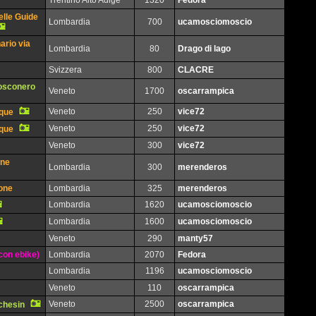
Trentino Alto Adige
1320
Fedora
elle Guide
Lombardia
700
ucamosciomoscio
ario via
Lombardia
80
Drago di lago
Svizzera
800
CLACRE
Bosconero
Veneto
1700
oscarrampica
Veneto
250
vice72
oque
Veneto
250
vice72
oque
Veneto
300
vice72
one
Lombardia
300
merenderos
mone
Lombardia
325
merenderos
Lombardia
1620
ucamosciomoscio
Lombardia
1600
ucamosciomoscio
Veneto
290
manty57
con ebike)
Lombardia
2070
Fedora
Lombardia
1196
ucamosciomoscio
Veneto
110
oscarrampica
Veneto
2500
oscarrampica
chesin