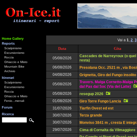
Home Gallery
Vai a
1
,
2
,
3
Reports
Data
Gita
Scialpinismo
Escursionismo
Cascades de Narreyroux (o quel
Roccia
05/08/2026
resta)
Ghiaccio e Misto
Mountain Bike
06/08/2026
Presolana Occ. 2521 m , via Bos
Archivio
04/08/2026
Grignetta, Giro del Fungo insolito
Itinerari
Travers. Malga Cornetto-Malga P
Scialpinismo
05/08/2026
dal Pas dal Soc (Via del Latte)
Escursionismo
Roccia
05/08/2026
resegup 2026
Ghiaccio e Misto
01/08/2026
Fenio...menali
Giro Torre Fungo Lancia
Forum
31/07/2026
Tiarfin Ovest ed est
Ricerca
30/07/2026
Terza grande
30/07/2026
Monviso 3841 m , cresta E integr
29/07/2026
Cima di Cornalta da Vilmaggiore