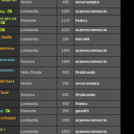
a tappa del
Veneto
450
oscarrampica
Lombardia
1000
ucamosciomoscio
bio
on giro ad
Piemonte
2130
Fedora
Lombardia
1025
ucamosciomoscio
 Spalla
Lombardia
200
mirco89
 Valrossa
Lombardia
1400
ucamosciomoscio
aversata
Svizzera
1960
ucamosciomoscio
enmatten -
Valle d'Aosta
600
Orobicando
 del Sass
Veneto
200
oscarrampica
Tanti
Svizzera
600
Orobicando
Lombardia
850
Fedora
Piemonte
350
giasti03
ni
o Dolzini
Lombardia
1000
ucamosciomoscio
ta +
Lombardia
1850
ucamosciomoscio