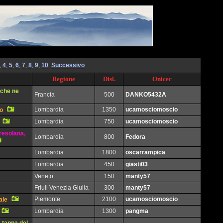
,
4
,
5
,
6
,
7
,
8
,
9
,
10
Successivo
Regione
Disl.
Onicer
 che ne
Francia
500
DANKO5432A
Lombardia
1350
ucamosciomoscio
io
Lombardia
750
ucamosciomoscio
resolana,
Lombardia
800
Fedora
Lombardia
1800
oscarrampica
Lombardia
450
giasti03
Veneto
150
manty57
Friuli Venezia Giulia
300
manty57
Piemonte
2100
ucamosciomoscio
ale
Lombardia
1300
pangma