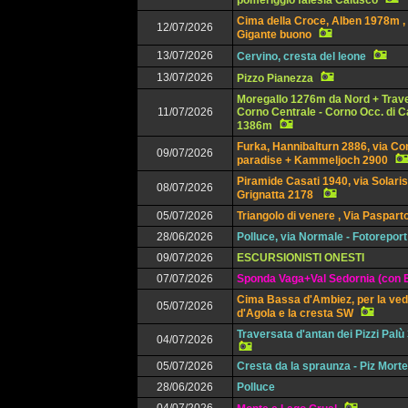
pomeriggio falesia Calusco
Cima della Croce, Alben 1978m , 
12/07/2026
Gigante buono
13/07/2026
Cervino, cresta del leone
13/07/2026
Pizzo Pianezza
Moregallo 1276m da Nord + Trav
11/07/2026
Corno Centrale - Corno Occ. di 
1386m
Furka, Hannibalturn 2886, via Co
09/07/2026
paradise + Kammeljoch 2900
Piramide Casati 1940, via Solaris
08/07/2026
Grignatta 2178
05/07/2026
Triangolo di venere , Via Paspart
28/06/2026
Polluce, via Normale - Fotoreport
09/07/2026
ESCURSIONISTI ONESTI
07/07/2026
Sponda Vaga+Val Sedornia (con E
Cima Bassa d'Ambiez, per la ved
05/07/2026
d'Agola e la cresta SW
Traversata d'antan dei Pizzi Pal
04/07/2026
05/07/2026
Cresta da la spraunza - Piz Mort
28/06/2026
Polluce