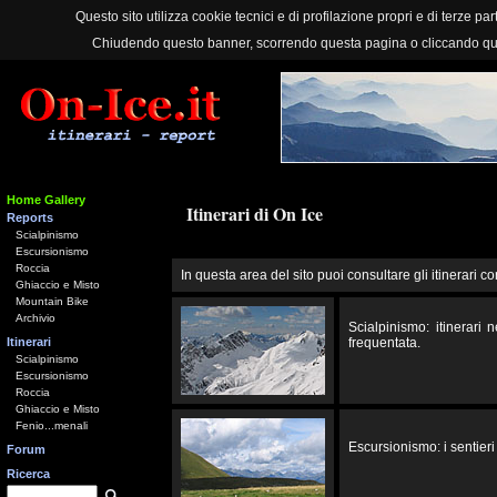
Questo sito utilizza cookie tecnici e di profilazione propri e di terze part
Chiudendo questo banner, scorrendo questa pagina o cliccando qu
Home Gallery
Itinerari di On Ice
Reports
Scialpinismo
Escursionismo
Roccia
In questa area del sito puoi consultare gli itinerari co
Ghiaccio e Misto
Mountain Bike
Archivio
Scialpinismo: itinerari
Itinerari
frequentata.
Scialpinismo
Escursionismo
Roccia
Ghiaccio e Misto
Fenio...menali
Escursionismo: i sentieri 
Forum
Ricerca