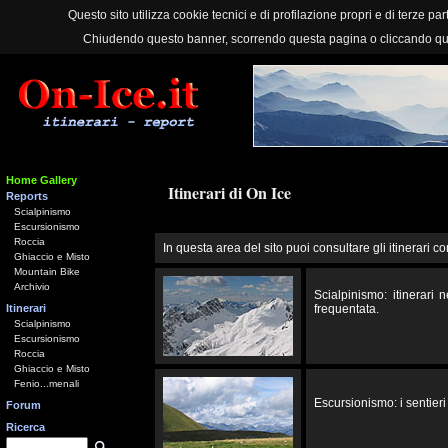
Questo sito utilizza cookie tecnici e di profilazione propri e di terze part
Chiudendo questo banner, scorrendo questa pagina o cliccando qu
Home Gallery
Itinerari di On Ice
Reports
Scialpinismo
Escursionismo
Roccia
In questa area del sito puoi consultare gli itinerari co
Ghiaccio e Misto
Mountain Bike
Archivio
Scialpinismo: itinerari
Itinerari
frequentata.
Scialpinismo
Escursionismo
Roccia
Ghiaccio e Misto
Fenio...menali
Escursionismo: i sentieri 
Forum
Ricerca