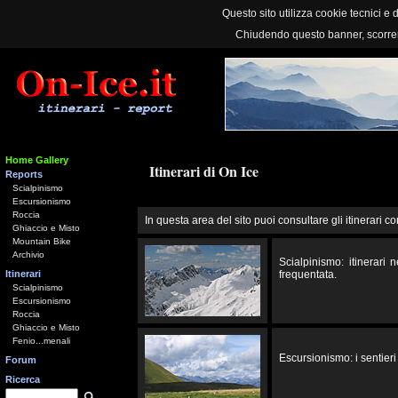
Questo sito utilizza cookie tecnici e d
Chiudendo questo banner, scorre
Home Gallery
Itinerari di On Ice
Reports
Scialpinismo
Escursionismo
Roccia
In questa area del sito puoi consultare gli itinerari co
Ghiaccio e Misto
Mountain Bike
Archivio
Scialpinismo: itinerari
Itinerari
frequentata.
Scialpinismo
Escursionismo
Roccia
Ghiaccio e Misto
Fenio...menali
Escursionismo: i sentieri 
Forum
Ricerca