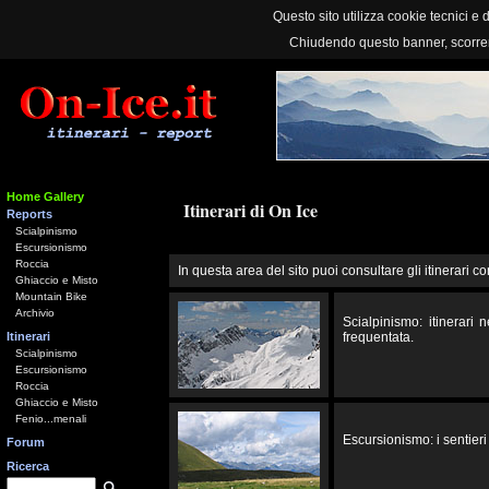
Questo sito utilizza cookie tecnici e d
Chiudendo questo banner, scorre
Home Gallery
Itinerari di On Ice
Reports
Scialpinismo
Escursionismo
Roccia
In questa area del sito puoi consultare gli itinerari co
Ghiaccio e Misto
Mountain Bike
Archivio
Scialpinismo: itinerari
Itinerari
frequentata.
Scialpinismo
Escursionismo
Roccia
Ghiaccio e Misto
Fenio...menali
Escursionismo: i sentieri 
Forum
Ricerca