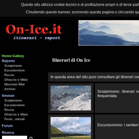
Questo sito utilizza cookie tecnici e di profilazione propri e di terze part
Chiudendo questo banner, scorrendo questa pagina o cliccando qu
Home Gallery
Itinerari di On Ice
Reports
Scialpinismo
Escursionismo
Roccia
In questa area del sito puoi consultare gli itinerari co
Ghiaccio e Misto
Mountain Bike
Archivio
Scialpinismo: itinerari
Itinerari
frequentata.
Scialpinismo
Escursionismo
Roccia
Ghiaccio e Misto
Fenio...menali
Escursionismo: i sentieri 
Forum
Ricerca