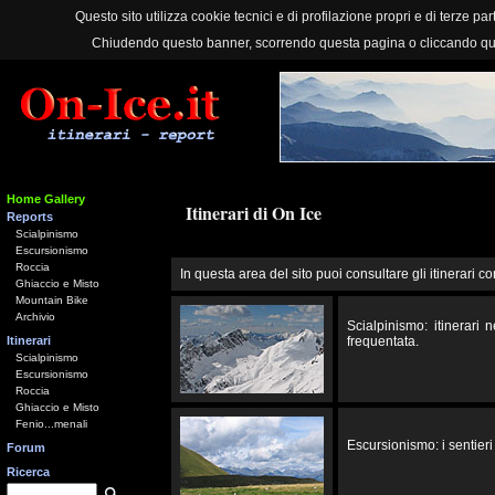
Questo sito utilizza cookie tecnici e di profilazione propri e di terze part
Chiudendo questo banner, scorrendo questa pagina o cliccando qu
Home Gallery
Itinerari di On Ice
Reports
Scialpinismo
Escursionismo
Roccia
In questa area del sito puoi consultare gli itinerari co
Ghiaccio e Misto
Mountain Bike
Archivio
Scialpinismo: itinerari
Itinerari
frequentata.
Scialpinismo
Escursionismo
Roccia
Ghiaccio e Misto
Fenio...menali
Escursionismo: i sentieri 
Forum
Ricerca