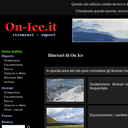
Questo sito utilizza cookie tecnici e d
Chiudendo questo banner, scorre
Home Gallery
Itinerari di On Ice
Reports
Scialpinismo
Escursionismo
Roccia
In questa area del sito puoi consultare gli itinerari co
Ghiaccio e Misto
Mountain Bike
Archivio
Scialpinismo: itinerari
Itinerari
frequentata.
Scialpinismo
Escursionismo
Roccia
Ghiaccio e Misto
Fenio...menali
Escursionismo: i sentieri 
Forum
Ricerca