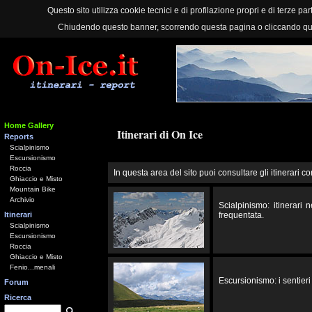
Questo sito utilizza cookie tecnici e di profilazione propri e di terze part
Chiudendo questo banner, scorrendo questa pagina o cliccando qu
Home Gallery
Itinerari di On Ice
Reports
Scialpinismo
Escursionismo
Roccia
In questa area del sito puoi consultare gli itinerari co
Ghiaccio e Misto
Mountain Bike
Archivio
Scialpinismo: itinerari
Itinerari
frequentata.
Scialpinismo
Escursionismo
Roccia
Ghiaccio e Misto
Fenio...menali
Escursionismo: i sentieri 
Forum
Ricerca