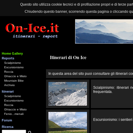
Questo sito utilizza cookie tecnici e di profilazione propri e di terze part
Chiudendo questo banner, scorrendo questa pagina o cliccando qu
Home Gallery
Itinerari di On Ice
Reports
Scialpinismo
Escursionismo
Roccia
In questa area del sito puoi consultare gli itinerari co
Ghiaccio e Misto
Mountain Bike
Archivio
Scialpinismo: itinerari
Itinerari
frequentata.
Scialpinismo
Escursionismo
Roccia
Ghiaccio e Misto
Fenio...menali
Escursionismo: i sentieri 
Forum
Ricerca