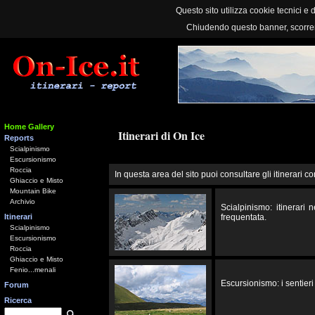
Questo sito utilizza cookie tecnici e d
Chiudendo questo banner, scorre
Home Gallery
Itinerari di On Ice
Reports
Scialpinismo
Escursionismo
Roccia
In questa area del sito puoi consultare gli itinerari co
Ghiaccio e Misto
Mountain Bike
Archivio
Scialpinismo: itinerari
Itinerari
frequentata.
Scialpinismo
Escursionismo
Roccia
Ghiaccio e Misto
Fenio...menali
Escursionismo: i sentieri 
Forum
Ricerca