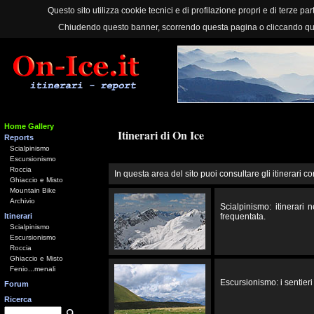
Questo sito utilizza cookie tecnici e di profilazione propri e di terze part
Chiudendo questo banner, scorrendo questa pagina o cliccando qu
Home Gallery
Itinerari di On Ice
Reports
Scialpinismo
Escursionismo
Roccia
In questa area del sito puoi consultare gli itinerari co
Ghiaccio e Misto
Mountain Bike
Archivio
Scialpinismo: itinerari
Itinerari
frequentata.
Scialpinismo
Escursionismo
Roccia
Ghiaccio e Misto
Fenio...menali
Escursionismo: i sentieri 
Forum
Ricerca