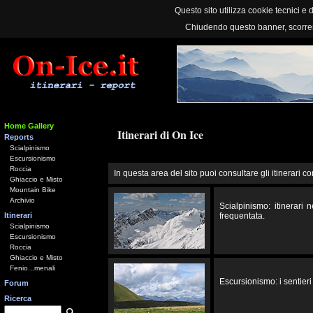
Questo sito utilizza cookie tecnici e d
Chiudendo questo banner, scorre
Home Gallery
Itinerari di On Ice
Reports
Scialpinismo
Escursionismo
Roccia
In questa area del sito puoi consultare gli itinerari co
Ghiaccio e Misto
Mountain Bike
Archivio
Scialpinismo: itinerari
Itinerari
frequentata.
Scialpinismo
Escursionismo
Roccia
Ghiaccio e Misto
Fenio...menali
Escursionismo: i sentieri 
Forum
Ricerca