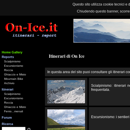
Questo sito utilizza cookie tecnici e d
Chiudendo questo banner, scorre
Home Gallery
Itinerari di On Ice
Reports
Scialpinismo
Escursionismo
Roccia
In questa area del sito puoi consultare gli itinerari co
Ghiaccio e Misto
Mountain Bike
Archivio
Scialpinismo: itinerari
Itinerari
frequentata.
Scialpinismo
Escursionismo
Roccia
Ghiaccio e Misto
Fenio...menali
Escursionismo: i sentieri 
Forum
Ricerca