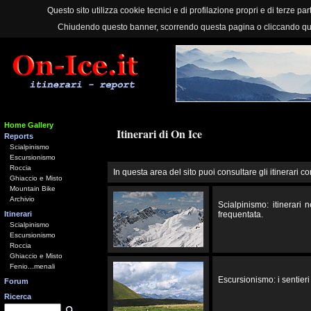
Questo sito utilizza cookie tecnici e di profilazione propri e di terze part
Chiudendo questo banner, scorrendo questa pagina o cliccando qu
Home Gallery
Itinerari di On Ice
Reports
Scialpinismo
Escursionismo
Roccia
In questa area del sito puoi consultare gli itinerari co
Ghiaccio e Misto
Mountain Bike
Archivio
Scialpinismo: itinerari
Itinerari
frequentata.
Scialpinismo
Escursionismo
Roccia
Ghiaccio e Misto
Fenio...menali
Escursionismo: i sentieri 
Forum
Ricerca