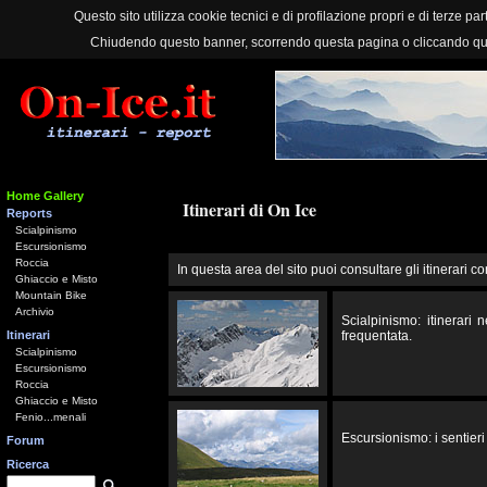
Questo sito utilizza cookie tecnici e di profilazione propri e di terze part
Chiudendo questo banner, scorrendo questa pagina o cliccando qu
Home Gallery
Itinerari di On Ice
Reports
Scialpinismo
Escursionismo
Roccia
In questa area del sito puoi consultare gli itinerari co
Ghiaccio e Misto
Mountain Bike
Archivio
Scialpinismo: itinerari
Itinerari
frequentata.
Scialpinismo
Escursionismo
Roccia
Ghiaccio e Misto
Fenio...menali
Escursionismo: i sentieri 
Forum
Ricerca