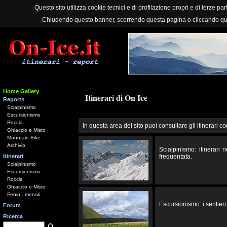
Questo sito utilizza cookie tecnici e di profilazione propri e di terze part
Chiudendo questo banner, scorrendo questa pagina o cliccando qu
Home Gallery
Itinerari di On Ice
Reports
Scialpinismo
Escursionismo
Roccia
In questa area del sito puoi consultare gli itinerari co
Ghiaccio e Misto
Mountain Bike
Archivio
Scialpinismo: itinerari
Itinerari
frequentata.
Scialpinismo
Escursionismo
Roccia
Ghiaccio e Misto
Fenio...menali
Escursionismo: i sentieri 
Forum
Ricerca