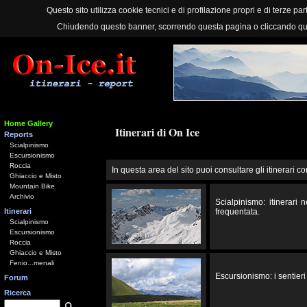
Questo sito utilizza cookie tecnici e di profilazione propri e di terze part
Chiudendo questo banner, scorrendo questa pagina o cliccando qu
Home Gallery
Itinerari di On Ice
Reports
Scialpinismo
Escursionismo
Roccia
In questa area del sito puoi consultare gli itinerari co
Ghiaccio e Misto
Mountain Bike
Archivio
Scialpinismo: itinerari
Itinerari
frequentata.
Scialpinismo
Escursionismo
Roccia
Ghiaccio e Misto
Fenio...menali
Escursionismo: i sentieri 
Forum
Ricerca