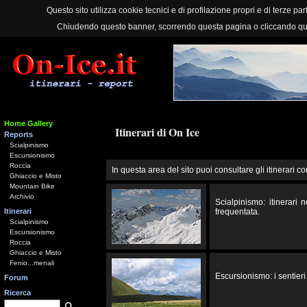
Questo sito utilizza cookie tecnici e di profilazione propri e di terze part
Chiudendo questo banner, scorrendo questa pagina o cliccando qu
Home Gallery
Itinerari di On Ice
Reports
Scialpinismo
Escursionismo
Roccia
In questa area del sito puoi consultare gli itinerari co
Ghiaccio e Misto
Mountain Bike
Archivio
Scialpinismo: itinerari
Itinerari
frequentata.
Scialpinismo
Escursionismo
Roccia
Ghiaccio e Misto
Fenio...menali
Escursionismo: i sentieri 
Forum
Ricerca