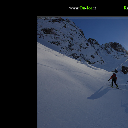
www.
On
-
Ice
.it
R