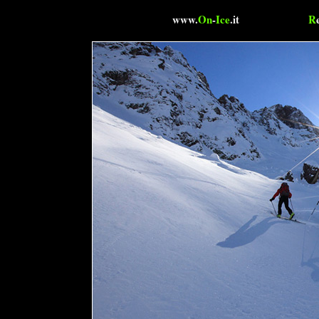
www.
On
-
Ice
.it
R