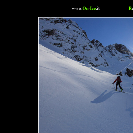
www.
On
-
Ice
.it
R