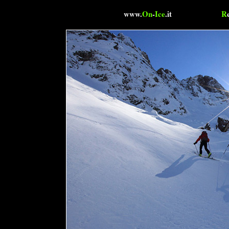
www.
On
-
Ice
.it
R