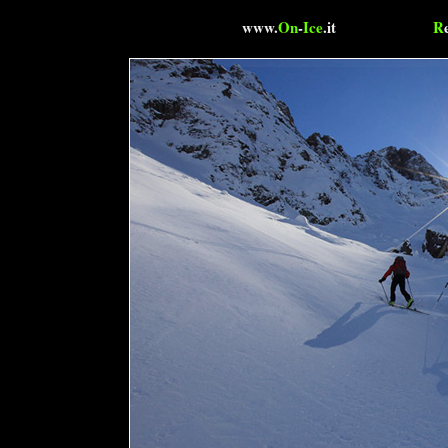
www.
On
-
Ice
.it
R