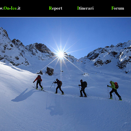
w.
On
-
Ice
.it
R
eport
I
tinerari
F
orum