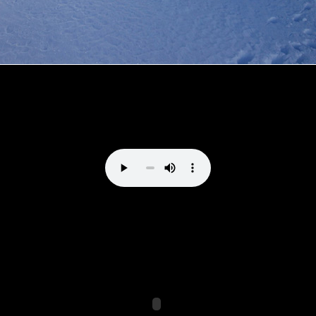
Direttissima al Bernina by vale_cividini