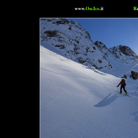
www.
On
-
Ice
.it
R