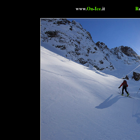
www.
On
-
Ice
.it
R