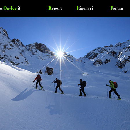
w.
On
-
Ice
.it
R
eport
I
tinerari
F
orum