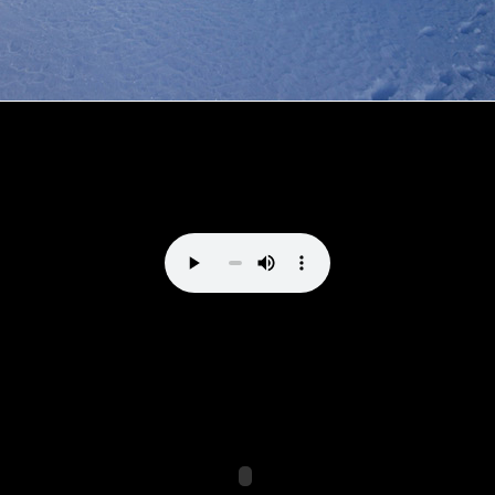
Direttissima al Bernina by vale_cividini