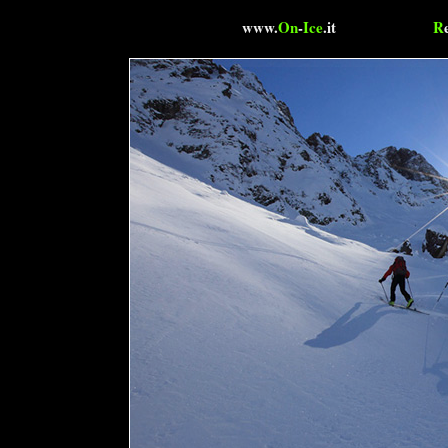
www.
On
-
Ice
.it
R