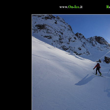
www.
On
-
Ice
.it
R