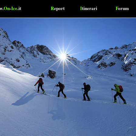
w.
On
-
Ice
.it
R
eport
I
tinerari
F
orum