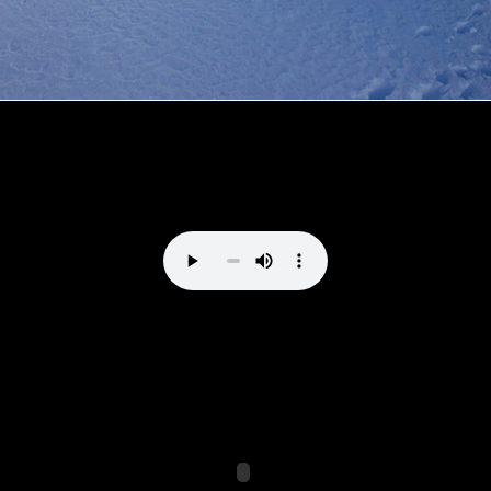
Direttissima al Bernina by vale_cividini